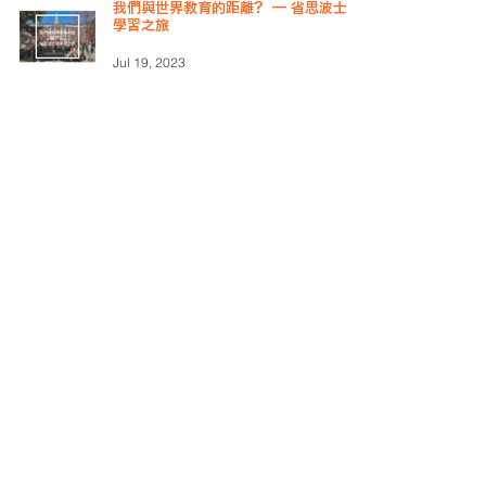
我們與世界教育的距離？ — 省思波士頓
學習之旅
Jul 19, 2023
7
/
25
社會企業
社創校園10週年
社會創新
豐盛社企學會
創新園
社會創業
社創基金
獲資助隊伍
社創教育
多元共融
可持續發展目標
青年社創
社企
情緒教育
少數族裔
十一良心消費運動
多元出路
青年
數碼科技
體驗式學習
視障人士
#社會企業
環保
性別平等
社會效益
共享經濟
循環經濟
長者
社創小故事
#社創校園知識Time
英國
綠色生活
#每週新鮮事
創業
社區文化
可持續發展
共融
老年社會
社創課程
社創知識