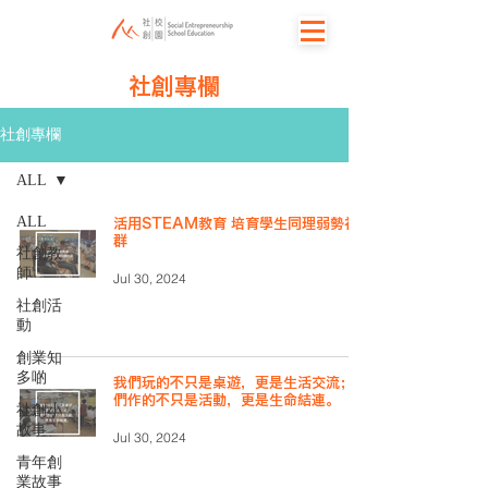
社創專欄
社創專欄
ALL
ALL
活用STEAM教育 培育學生同理弱勢社
群
社創教
師
Jul 30, 2024
社創活
動
創業知
多啲
我們玩的不只是桌遊，更是生活交流；我
們作的不只是活動，更是生命結連。
社創小
故事
Jul 30, 2024
青年創
業故事