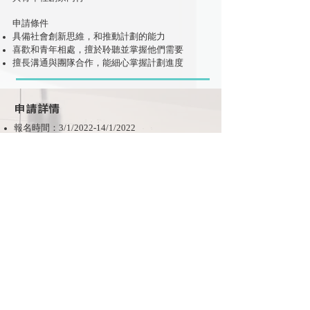
申請條件​
具備社會創新思維，和推動計劃的能力
喜歡和青年相處，擅於聆聽並掌握他們需要
擅長溝通與團隊合作，能細心掌握計劃進度
申請詳情
報名時間：3/1/2022-14/1/2022
實習日期：2022年1月17日開始 (為期三個月/半
年/一年)
工作地點：土瓜灣 (可彈性安排在家工作)
按照能力協助
社創校園
、
創新園
、
創新路
三個計
劃活動
我們會以 Email 聯繫合適青年安排面試
申請條件
18至25歲的香港永久居民優先
就讀或畢業於大專院校
認同社創校園所推動的教育理念
曾參與社創校園／創新園活動可獲優先考慮