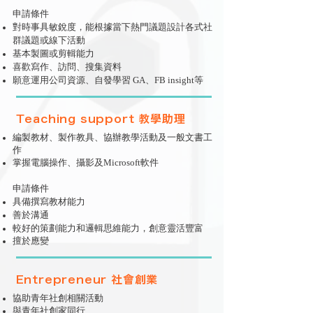
申請條件​
對時事具敏銳度，能根據當下熱門議題設計各式社
群議題或線下活動
基本製圖或剪輯能力
喜歡寫作、訪問、搜集資料
願意運用公司資源、自發學習 GA、FB insight等
Teaching support 教學助理
編製教材、製作教具、協辦教學活動及一般文書工
作
掌握電腦操作、攝影及Microsoft軟件
申請條件​
具備撰寫教材能力
善於溝通
較好的策劃能力和邏輯思維能力，創意靈活豐富
​擅於應變
Entrepreneur 社會創業
協助青年社創相關活動
​與青年社創家同行