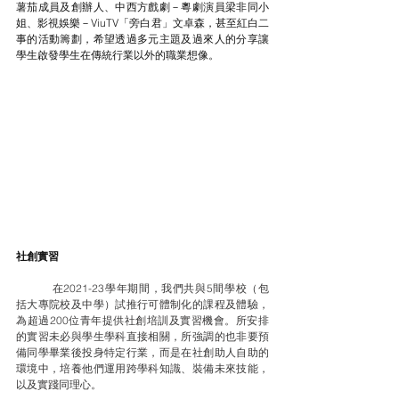
薯茄成員及創辦人、中西方戲劇－粵劇演員梁非同小
姐、影視娛樂－ViuTV「旁白君」文卓森，甚至紅白二
事的活動籌劃，希望透過多元主題及過來人的分享讓
學生啟發學生在傳統行業以外的職業想像。
社創實習
	在2021-23學年期間，我們共與5間學校（包
括大專院校及中學）試推行可體制化的課程及體驗，
為超過200位青年提供社創培訓及實習機會。所安排
的實習未必與學生學科直接相關，所強調的也非要預
備同學畢業後投身特定行業，而是在社創助人自助的
環境中，培養他們運用跨學科知識、裝備未來技能，
以及實踐同理心。