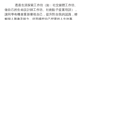
	透過生涯探索工作坊（如：社交媒體工作坊、
做自己的生命設計師工作坊、社創點子提案培訓），
讓同學有機會重新審視自己，提升對自我的認識，瞭
解個人興趣及能力，從而構想自己想要的人生故事。
PASTE實習計劃
	「你無需變成倒模的人，而是你做自己的同
時，PASTE自己在合適的位置！」
	根據學生的興趣和才能，我們在2022和2023
年推出「PASTE計劃」招募社創實習生，PASTE五個
英文字分別代表：
P
lanning 策劃能力、
A
mplifying 擴
大影響力的能力、
S
ocial Consciousness 關心社會的
能力、
T
ransformating 將知識／創意轉化落地實行的
能力，以及
E
ntrepreneurship 創業能力。
Tags:
社創校園10週年
未來教育
Life Remote
社創實習
PASTE實習計劃
多元生涯發展
社創教師