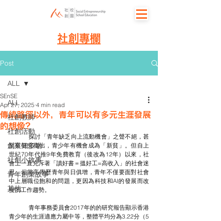
社創專欄
Post
ALL
SEnSE
ALL
Apr 27, 2025
4 min read
傳統路徑以外，青年可以有多元生涯發展
社創教師
的想像？
社創活動
	探討「青年缺乏向上流動機會」之聲不絕，甚
創業知多啲
至有研究指出，青少年有機會成為「新貧」。但自上
世紀70年代推9年免費教育（後改為12年）以來，社
社創小故事
會上一直充斥著「讀好書＝搵好工=高收入」的社會迷
思，但當高學歷青年與日俱增，青年不僅要面對社會
青年創業故事
中上層職位飽和的問題，更因為科技和AI的發展而改
其他
變的工作趨勢。
	青年事務委員會2017年的的研究報告顯示香港
青少年的生涯適應力屬中等，整體平均分為3.22分（5