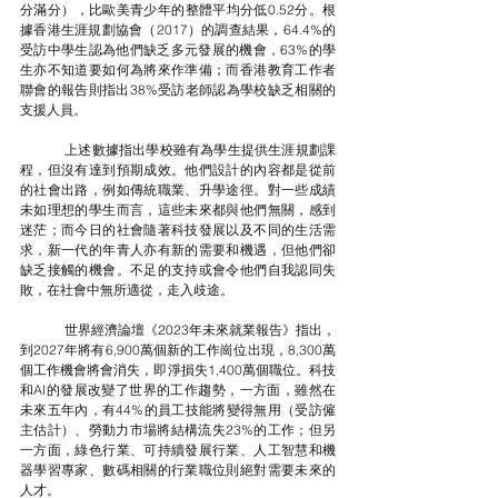
分滿分），比歐美青少年的整體平均分低0.52分。根
據香港生涯規劃協會（2017）的調查結果，64.4%的
受訪中學生認為他們缺乏多元發展的機會，63%的學
生亦不知道要如何為將來作準備；而香港教育工作者
聯會的報告則指出38%受訪老師認為學校缺乏相關的
支援人員。
	上述數據指出學校雖有為學生提供生涯規劃課
程，但沒有達到預期成效。他們設計的內容都是從前
的社會出路，例如傳統職業、升學途徑。對一些成績
未如理想的學生而言，這些未來都與他們無關，感到
迷茫；而今日的社會隨著科技發展以及不同的生活需
求，新一代的年青人亦有新的需要和機遇，但他們卻
缺乏接觸的機會。不足的支持或會令他們自我認同失
敗，在社會中無所適從，走入歧途。
	世界經濟論壇《2023年未來就業報告》指出，
到2027年將有6,900萬個新的工作崗位出現，8,300萬
個工作機會將會消失，即淨損失1,400萬個職位。科技
和AI的發展改變了世界的工作趨勢，一方面，雖然在
未來五年內，有44%的員工技能將變得無用（受訪僱
主估計）、勞動力市場將結構流失23%的工作；但另
一方面，綠色行業、可持續發展行業、人工智慧和機
器學習專家、數碼相關的行業職位則絕對需要未來的
人才。