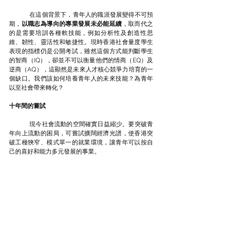
	在這個背景下，青年人的職涯發展變得不可預
期，
以職志為導向的專業發展未必能延續
，取而代之
的是需要培訓各種軟技能，例如分析性及創造性思
維、韌性、靈活性和敏捷性。現時香港社會量度學生
表現的指標仍是公開考試，雖然這個方式能判斷學生
的智商（IQ），卻並不可以衡量他們的情商（EQ）及
逆商（AQ），這顯然是未來人才核心競爭力培育的一
個缺口。我們該如何培養青年人的未來技能？為青年
以至社會帶來轉化？
十年間的嘗試
	現今社會流動的空間確實日益縮少。要突破青
年向上流動的困局，可嘗試擴闊經濟光譜，使香港突
破工種狹窄、模式單一的就業環境，讓青年可以按自
己的喜好和能力多元發展的事業。