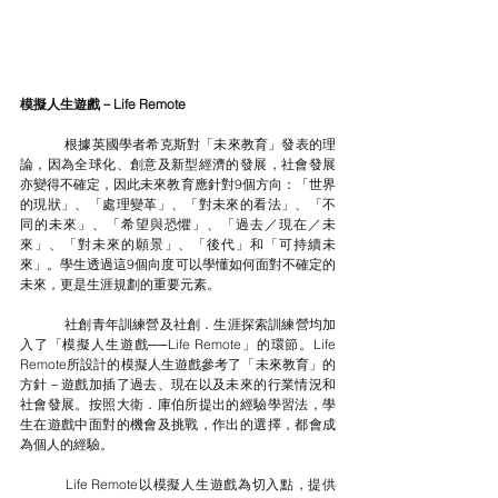
模擬人生遊戲－Life Remote
	根據英國學者希克斯對「未來教育」發表的理
論，因為全球化、創意及新型經濟的發展，社會發展
亦變得不確定，因此未來教育應針對9個方向：「世界
的現狀」、「處理變革」、「對未來的看法」、「不
同的未來」、「希望與恐懼」、「過去／現在／未
來」、「對未來的願景」、「後代」和「可持續未
來」。學生透過這9個向度可以學懂如何面對不確定的
未來，更是生涯規劃的重要元素。
	社創青年訓練營及社創．生涯探索訓練營均加
入了「模擬人生遊戲──Life Remote」的環節。Life 
Remote所設計的模擬人生遊戲參考了「未來教育」的
方針－遊戲加插了過去、現在以及未來的行業情況和
社會發展。按照大衛．庫伯所提出的經驗學習法，學
生在遊戲中面對的機會及挑戰，作出的選擇，都會成
為個人的經驗。
	Life Remote以模擬人生遊戲為切入點，提供