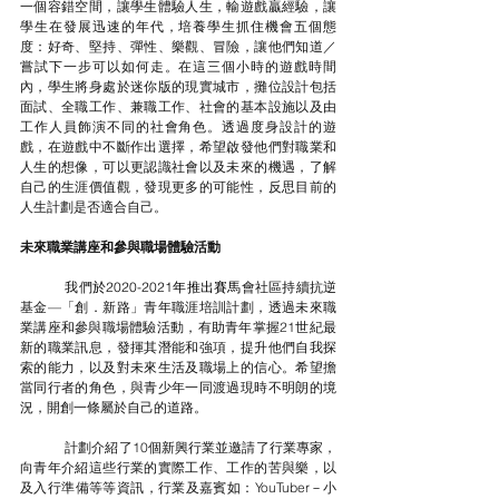
一個容錯空間，讓學生體驗人生，輸遊戲贏經驗，讓
學生在發展迅速的年代，培養學生抓住機會五個態
度：好奇、堅持、彈性、樂觀、冒險，讓他們知道／
嘗試下一步可以如何走。在這三個小時的遊戲時間
內，學生將身處於迷你版的現實城市，攤位設計包括
面試、全職工作、兼職工作、社會的基本設施以及由
工作人員飾演不同的社會角色。透過度身設計的遊
戲，在遊戲中不斷作出選擇，希望啟發他們對職業和
人生的想像，可以更認識社會以及未來的機遇，了解
自己的生涯價值觀，發現更多的可能性，反思目前的
人生計劃是否適合自己。
未來職業講座和參與職場體驗活動
	我們
於2020-2021年推出賽馬
會社區持續抗逆
基金—「創．新路」青年職涯培訓計劃，透過未來職
業講座和參與職場體驗活動，有助青年掌握21世紀最
新的職業訊息，發揮其潛能和強項，提升他們自我探
索的能力，以及對未來生活及職場上的信心。希望擔
當同行者的角色，與青少年一同渡過現時不明朗的境
況，開創一條屬於自己的道路。
	計劃介紹了10個新興行業並邀請了行業專家，
向青年介紹這些行業的實際工作、工作的苦與樂，以
及入行準備等等資訊，行業及嘉賓如：YouTuber－小