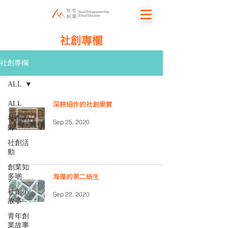
社創專欄
社創專欄
ALL
ALL
深耕細作的社創果實
社創教
Sep 25, 2020
師
社創活
動
創業知
多啲
海藻的第二紙生
社創小
Sep 22, 2020
故事
青年創
業故事