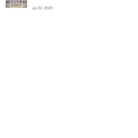
Jul 22, 2020
17
/
25
社會企業
社創校園10週年
社會創新
豐盛社企學會
創新園
社會創業
社創基金
獲資助隊伍
社創教育
多元共融
可持續發展目標
青年社創
社企
情緒教育
少數族裔
十一良心消費運動
多元出路
青年
數碼科技
體驗式學習
視障人士
#社會企業
環保
性別平等
社會效益
共享經濟
循環經濟
長者
社創小故事
#社創校園知識Time
英國
綠色生活
#每週新鮮事
創業
社區文化
可持續發展
共融
老年社會
社創課程
社創知識
立即訂閱