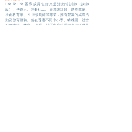
Life To Life
 團隊成員包括桌遊活動培訓師（講師
級）、傳道人、註冊社工、 桌遊設計師、歷奇教練、
社創教育家、 生涯規劃師等專業，擁有豐富的桌遊活
動及教育經驗。曾在香港不同中小學、幼稚園、社會
服務機構、教會、 企業、社區客廳等舉辦桌遊活動及
培訓，聘請肢體傷殘人士作「桌遊活動教練」，至今
超過200場次。
Tags:
社創校園10週年
多元共融
遊器教育有限公司 Life To Life
桌遊活動
生命教育桌上遊
肢體傷殘人士
社創小故事
See All
Related Posts