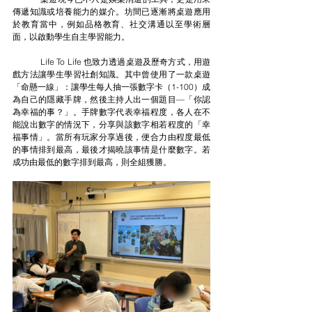
傳遞知識或培養能力的媒介。坊間已逐漸將桌遊應用
於教育當中，例如品格教育、社交溝通以至學術層
面，以啟動學生自主學習能力。
	Life To Life 也致力透過桌遊及歷奇方式，用遊
戲方法讓學生學習社創知識。其中曾使用了一款桌遊
「命懸一線」：讓學生每人抽一張數字卡（1-100）成
為自己的隱藏手牌，然後主持人出一個題目—「你認
為幸福的事？」。手牌數字代表幸福程度，各人在不
能說出數字的情況下，分享與該數字相若程度的「幸
福事情」。當所有玩家分享過後，便合力由程度最低
的事情排到最高，最後才揭曉該事情是什麼數字。若
成功由最低的數字排到最高，則全組獲勝。