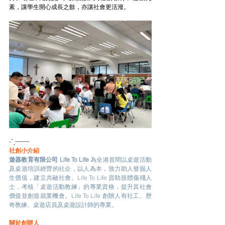
素，讓學生開心成長之餘，亦讓社會更活潑。
-ˋˏ┈┈┈┈
社創小介紹
遊器教育有限公司 Life To Life
 為全港首間以桌遊活﻿動
及桌遊培訓經營的社企，以人為本，致力助人發掘人
生價值，建立共融社會。Life To Life 資助肢體傷殘人
士，考核「桌遊活動教練」的專業資格，提升其社會
價值並創造就業機會。Life To Life 創辦人有社工、歷
奇教練、桌遊店員及桌遊設計師的專業。
關於創辦人