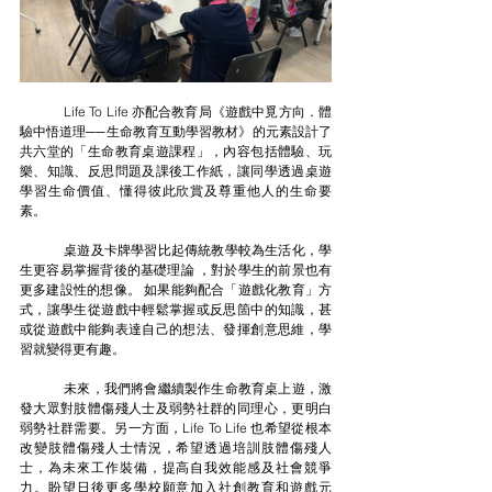
	Life To Life 亦配合教育局《遊戲中覓方向．體
驗中悟道理──生命教育互動學習教材》的元素設計了
共六堂的「生命教育桌遊課程」，內容包括體驗、玩
樂、知識、反思問題及課後工作紙，讓同學透過桌遊
學習生命價值、懂得彼此欣賞及尊重他人的生命要
素。
	桌遊及卡牌學習比起傳統教學較為生活化，學
生更容易掌握背後的基礎理論 ，對於學生的前景也有
更多建設性的想像。 如果能夠配合「遊戲化教育」方
式，讓學生從遊戲中輕鬆掌握或反思箇中的知識，甚
或從遊戲中能夠表達自己的想法、發揮創意思維，學
習就變得更有趣。
	未來，我們將會繼續製作生命教育桌上遊，激
發大眾對肢體傷殘人士及弱勢社群的同理心，更明白
弱勢社群需要。另一方面，Life To Life 也希望從根本
改變肢體傷殘人士情況，希望透過培訓肢體傷殘人
士，為未來工作裝備，提高自我效能感及社會競爭
力。盼望日後更多學校願意加入社創教育和遊戲元