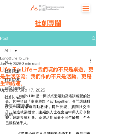
社創專欄
Post
ALL
Long@Life To Life
ALL
Jun 14, 2025
3 min read
Life To Life－我們玩的不只是桌遊，更
社創教師
是生活交流；我們作的不只是活動，更是
社創活動
生命結連。
創業知多啲
Updated:
Sep 17, 2025
	Life To Life 是一間以桌遊活動及培訓經營的社
社創小故事
企。其中項目「桌桌遊娛 Play Together」專門訓練殘
青年創業故事
疾人士成為桌遊活動教練，提升技能、擴闊社交圈
子、製造就業機會，讓殘疾人士在桌遊中與人分享快
其他
樂，建設共融社會。桌遊活動涵蓋不同年齡層，至今
已服務過千人。
	桌遊現今已不只是娛樂消遣的工具，更是用來