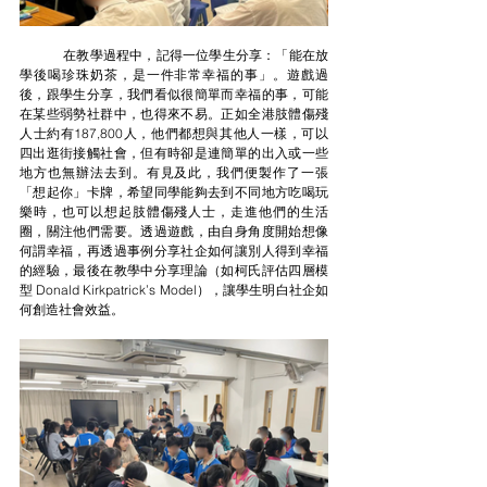
	在教學過程中，記得一位學生分享：「能在放
學後喝珍珠奶茶，是一件非常幸福的事」。遊戲過
後，跟學生分享，我們看似很簡單而幸福的事，可能
在某些弱勢社群中，也得來不易。正如全港肢體傷殘
人士約有187,800人，他們都想與其他人一樣，可以
四出逛街接觸社會，但有時卻是連簡單的出入或一些
地方也無辦法去到。有見及此，我們便製作了一張
「想起你」卡牌，希望同學能夠去到不同地方吃喝玩
樂時，也可以想起肢體傷殘人士，走進他們的生活
圈，關注他們需要。透過遊戲，由自身角度開始想像
何謂幸福，再透過事例分享社企如何讓別人得到幸福
的經驗，最後在教學中分享理論（如柯氏評估四層模
型 Donald Kirkpatrick’s Model），讓學生明白社企如
何創造社會效益。