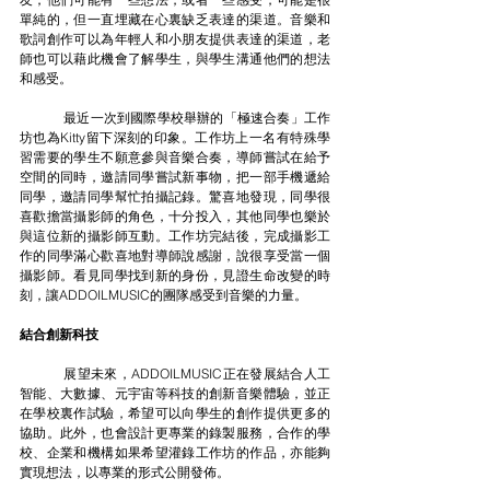
單純的，但一直埋藏在心裏缺乏表達的渠道。音樂和
歌詞創作可以為年輕人和小朋友提供表達的渠道，老
師也可以藉此機會了解學生，與學生溝通他們的想法
和感受。
最近一次到國際學校舉辦的「極速合奏」工作
坊也為Kitty留下深刻的印象。工作坊上一名有特殊學
習需要的學生不願意參與音樂合奏，導師嘗試在給予
空間的同時，邀請同學嘗試新事物，把一部手機遞給
同學，邀請同學幫忙拍攝記錄。驚喜地發現，同學很
喜歡擔當攝影師的角色，十分投入，其他同學也樂於
與這位新的攝影師互動。工作坊完結後，完成攝影工
作的同學滿心歡喜地對導師說感謝，說很享受當一個
攝影師。看見同學找到新的身份，見證生命改變的時
刻，讓ADDOILMUSIC的團隊感受到音樂的力量。
結合創新科技
	展望未來，ADDOILMUSIC正在發展結合人工
智能、大數據、元宇宙等科技的創新音樂體驗，並正
在學校裏作試驗，希望可以向學生的創作提供更多的
協助。此外，也會設計更專業的錄製服務，合作的學
校、企業和機構如果希望灌錄工作坊的作品，亦能夠
實現想法，以專業的形式公開發佈。