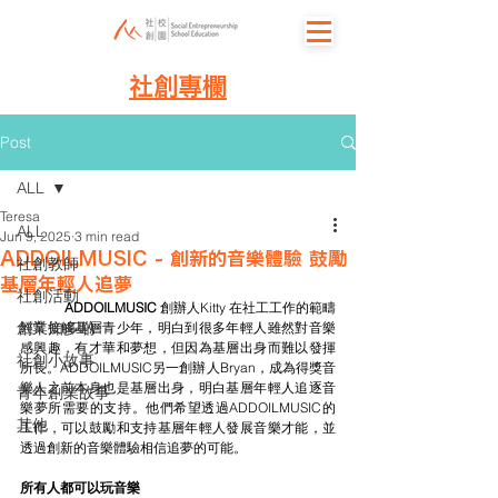
社創專欄
Post
ALL
Teresa
ALL
Jun 9, 2025
3 min read
ADDOILMUSIC - 創新的音樂體驗 鼓勵
社創教師
基層年輕人追夢
社創活動
ADDOILMUSIC 
創辦人Kitty 在社工工作的範疇
創業知多啲
經常接觸基層青少年，明白到很多年輕人雖然對音樂
感興趣，有才華和夢想，但因為基層出身而難以發揮
社創小故事
所長。ADDOILMUSIC另一創辦人Bryan，成為得獎音
樂人之前本身也是基層出身，明白基層年輕人追逐音
青年創業故事
樂夢所需要的支持。他們希望透過ADDOILMUSIC的
其他
工作，可以鼓勵和支持基層年輕人發展音樂才能，並
透過創新的音樂體驗相信追夢的可能。
所有人都可以玩音樂