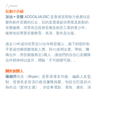
-ˋˏ┈┈┈┈
社創小介紹
加油 • 音樂 ADDOILMUSIC
 是香港首間致力推廣玩音
樂和創作音樂的社企，目的是透過提供專業及創新的
音樂服務，培育有志投身音樂及創意工業的青少年。
服務包括專業音樂教育、表演、製作及出版。
過去10年成功培育近50位年輕音樂人，旗下的唱作歌
手更成功獲得樂壇新人獎。與40多間企業、學校、機
構合作，用音樂服務近3萬人，讓他們的自信心及團隊
合作精神得以提升，體驗「不可能變可能」。
關於創辦人
楊鎮邦
先生（
Bryan
）是香港著名作曲、編曲人及監
制，曾發表多首流行曲並屢獲殊榮，包括古巨基的大
熱作品《愛得太遲》，亦從事電影、電視、廣告、演
唱會等音樂製作，擁有超過20年的音樂創作經驗。
葉彩霞
女士（
Kitty
）是香港註冊社工，擁有超過20年
兒童及青少年社會服務發展、創新服務、扶貧工作、
企業義工團隊建立等經驗。服務過的社福機構包括：
香港社會服務聯會、保良局、浸信會愛群社會服務處
及香港盲人輔導會等。