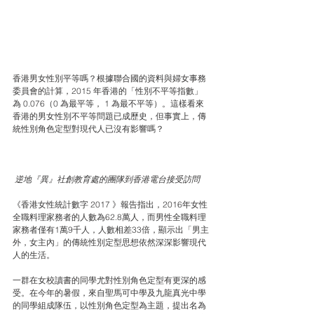
香港男女性別平等嗎？根據聯合國的資料與婦女事務
委員會的計算，2015 年香港的「性別不平等指數」
為 0.076（0 為最平等， 1 為最不平等）。這樣看來
香港的男女性別不平等問題已成歷史，但事實上，傳
統性別角色定型對現代人已沒有影響嗎？
 逆地『異』社創教育處的團隊到香港電台接受訪問
《香港女性統計數字 2017 》報告指出，2016年女性
全職料理家務者的人數為62.8萬人，而男性全職料理
家務者僅有1萬9千人，人數相差33倍，顯示出「男主
外，女主內」的傳統性別定型思想依然深深影響現代
人的生活。
一群在女校讀書的同學尤對性別角色定型有更深的感
受。在今年的暑假，來自聖馬可中學及九龍真光中學
的同學組成隊伍，以性別角色定型為主題，提出名為