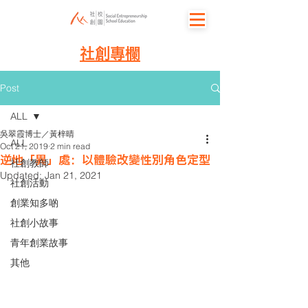
社創專欄
Post
ALL
吳翠霞博士／黃梓晴
ALL
Oct 21, 2019
2 min read
逆地「異」處：以體驗改變性別角色定型
社創教師
Updated:
Jan 21, 2021
社創活動
創業知多啲
社創小故事
青年創業故事
其他