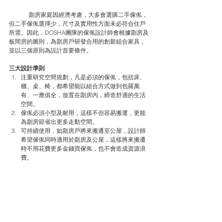
	劏房家庭因經濟考慮，大多會選購二手傢俬，
但二手傢俬選擇少，尺寸及實用性方面未必符合住戶
所需。因此，DOSHA團隊的傢俬設計師會根據劏房及
板間房的圖則，為劏房戶研發合用的創新組合家具，
並以三個原則為設計首要條件。
三大設計準則
注重研究空間規劃，凡是必須的傢俬，包括床、
櫃、桌、椅，都希望能以組合方式做到包羅萬
有、一應俱全，放置在劏房內，締造舒適的生活
空間。
傢俬必須小型及耐用，這樣不但容易搬運，更能
為劏房節省出更多走動空間。
可持續使用，如劏房戶將來搬遷至公屋，設計師
希望傢俬同時適用於劏房及公屋，這樣將來搬遷
時不用花費更多金錢買傢俬，也不會造成資源浪
費。