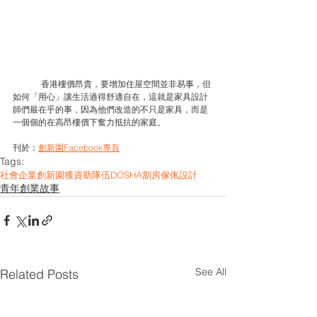
	香港樓價昂貴，要增加住屋空間並非易事，但
如何「用心」讓生活過得舒適自在，這就是家具設計
師們最在乎的事，因為他們改造的不只是家具，而是
一個個的在高昂樓價下奮力抵抗的家庭。
刊於：
創新園Facebook專頁
Tags:
社會企業
創新園
獲資助隊伍
DOSHA
劏房
傢俬設計
青年創業故事
See All
Related Posts