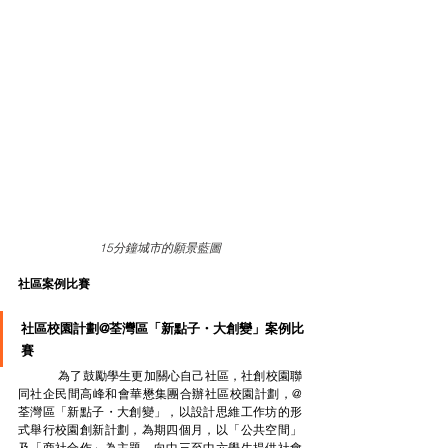
15分鐘城市的願景藍圖
社區案例比賽
社區校園計劃@荃灣區「新點子・大創變」案例比
賽
	為了鼓勵學生更加關心自己社區，社創校園聯
同社企民間高峰和會華懋集團合辦社區校園計劃，@
荃灣區「新點子・大創變」，以設計思維工作坊的形
式舉行校園創新計劃，為期四個月，以「公共空間」
及「商社合作」為主題，向中三至中六學生提供社會