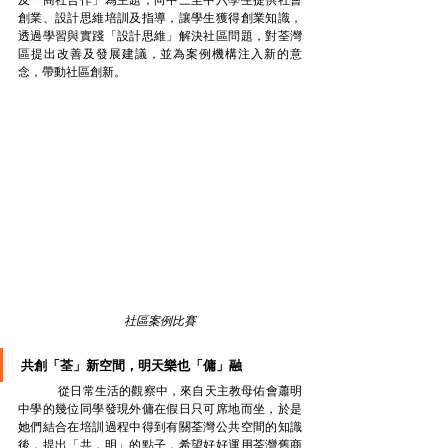
創業、設計思維培訓及指導，讓學生獲得創業知識，
透過學習與實踐「設計思維」解決社區問題，對荃灣
區提出改善及發展建議，並為案例機構注入新的意
念，帶動社區創新。
社區案例比賽
共創「荃」新空間，明天樂也「傭」融
	從日常生活的觀察中，來自天主教母佑會蕭明
中學的幾位同學發現外傭在假日只可席地而坐，於是
她們結合在培訓過程中得到有關荃灣公共空間的知識
後，提出「共．明」的點子，希望好好運用荃灣舊商