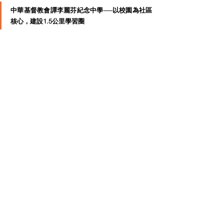
中華基督教會譚李麗芬紀念中學──以校園為社區
核心，建設1.5公里學習圈
1.5公里學習圈
這體驗式學習圈以社區為本及將STEM連繫區
內不同元素，與創新科技團體、非政府組織、地區團
體及區議員建立合作關係，通過與社區的不同元素
（如空氣監察、河水監察、人口老化等）相結合，培
養學生對社區的關懷和愛。這種連結使學生能夠將在
學校中學到的知識應用到現實生活中，同時也促進了
社區成員之間的互動和合作。同時，運用跨界別協作
模式以及「資源共享」的理念，為退休人士及長者提
供一個能與學生互動學習的平台，讓他們重返校園，
更重要當長、青兩個群體走在一起時， 能夠有機結
合，透過日常相處加深認識，彼此了解，減低隔膜。