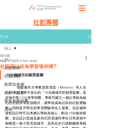
社創專欄
Post
ALL
SEnSE
ALL
May 1, 2025
4 min read
社區可以成為學習場所嗎？
社創教師
15分鐘城市的願景藍圖
社創活動
創業知多啲
	借鑑索邦大學教授莫雷諾（Moreno）等人在
社創小故事
2021年的文章中提出的「15分鐘城市的願景藍圖」及
本地中學1.5公里學習圈，學校可建立一個以學校為核
青年創業故事
心的社區共享資源模式，讓學校成為社區的社創實驗
室，同時提升學生的學習體驗和全人發展。在設備和
其他
課程設計時可以考慮以學校為核心，劃出15分鐘的範
圍，並以設計思維及參與式預算讓同學在日常課程中
能構思一個小型宜居城市，居民在步行或騎腳踏車範