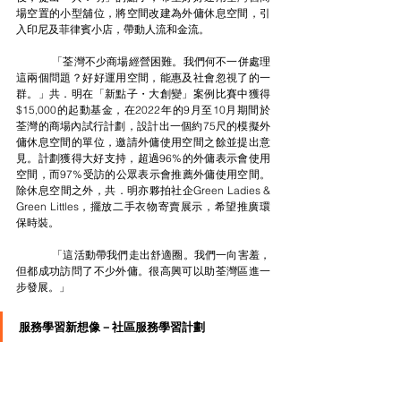
場空置的小型舖位，將空間改建為外傭休息空間，引
入印尼及菲律賓小店，帶動人流和金流。
	「荃灣不少商場經營困難。我們何不一併處理
這兩個問題？好好運用空間，能惠及社會忽視了的一
群。」共．明在「新點子・大創變」案例比賽中獲得
$15,000的起動基金，在2022年的9月至10月期間於
荃灣的商場內試行計劃，設計出一個約75尺的模擬外
傭休息空間的單位，邀請外傭使用空間之餘並提出意
見。計劃獲得大好支持，超過96%的外傭表示會使用
空間，而97%受訪的公眾表示會推薦外傭使用空間。
除休息空間之外，共．明亦夥拍社企Green Ladies & 
Green Littles，擺放二手衣物寄賣展示，希望推廣環
保時裝。
	「這活動帶我們走出舒適圈。我們一向害羞，
但都成功訪問了不少外傭。很高興可以助荃灣區進一
步發展。」
服務學習新想像－社區服務學習計劃