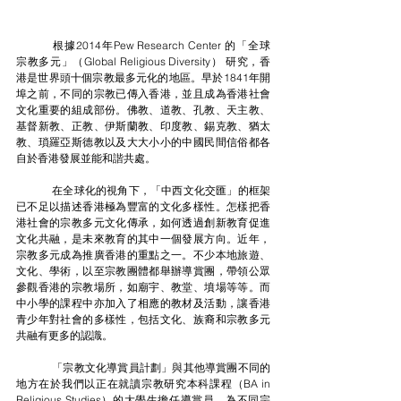
	根據2014年Pew Research Center 的「全球
宗教多元」（Global Religious Diversity） 研究，香
港是世界頭十個宗教最多元化的地區。早於1841年開
埠之前，不同的宗教已傳入香港，並且成為香港社會
文化重要的組成部份。佛教、道教、孔教、天主教、
基督新教、正教、伊斯蘭教、印度教、錫克教、猶太
教、瑣羅亞斯德教以及大大小小的中國民間信俗都各
自於香港發展並能和諧共處。
	在全球化的視角下，「中西文化交匯」的框架
已不足以描述香港極為豐富的文化多樣性。怎樣把香
港社會的宗教多元文化傳承，如何透過創新教育促進
文化共融，是未來教育的其中一個發展方向。近年，
宗教多元成為推廣香港的重點之一。不少本地旅遊、
文化、學術，以至宗教團體都舉辦導賞團，帶領公眾
參觀香港的宗教場所，如廟宇、教堂、墳場等等。而
中小學的課程中亦加入了相應的教材及活動，讓香港
青少年對
社會的多樣性，包括文化、族裔和宗教多元
共融有更多的認識。
	「宗教文化導賞員計劃」與其他
導賞團
不同的
地方在於我們
以正在就讀宗教研究本科課程（BA in 
Religious Studies）的大學生擔任導賞員，為不同宗