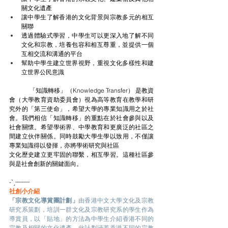
關文化遺產
讓中學生
了解香港的文化背景與宗教多元的相互
關聯
透過體驗式學習，中學生可以更深入地了解不同
文化和宗教，培養包容和相互尊重，並提供一個
互相交流和溝通的平台
幫助中學生建立世界視野，重視文化多樣性和建
立世界公民意識
	「知識轉移」
（
Knowledge Transfer
）
 是教資
會
（
大學教育資助委員會
）
視為高等教育在教學和研
究外的「第三使命」，希望大學的專業知識用之於社
會。我們相信「知識轉移」的重點在於社會參與以及
社會關懷。希望學術界、中學教育和更廣泛的社區之
間建立伙伴關係。同時鼓勵大學生學以致用，不僅讓
專業知識得以發揮，亦將學術研究與社區
文化歷史建立更牢固的聯繫，相互學習。這種社區參
與是社會創新的關鍵面向。
-ˋˏ┈┈┈┈
社創小介紹
「宗教文化導賞團計劃」
由香港中文大學文化及宗教
研究系策劃，培訓一群文化及宗教研究系的學生作為
導賞員，以「貼地」的方法為中學生介紹香港不同的
宗教及相關的文化遺產。此計劃涵蓋香港不同的宗教