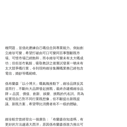
種問題，並借此磨練自己嘅信念與專業能力。倒如創
立維珍可樂，希望打破由可口可樂同百事壟斷既市
場。可惜市場已經飽和，而令維珍可樂未有太大嘅成
功；但佢並冇氣餒，吸取教訓之後嘗試發展一啲未有
太大競爭嘅行業，令到現時維珍集團嘅業務已經包含
電信，婚妙等嘅範疇。
係布蘭森「以小博大」嘅氣魄推動下，維珍品牌反其
道而行，不斷向大品牌發起挑戰，最終亦建構維珍品
牌 = 品質、價值、創新、娛樂、挑戰的代名詞。而為
咗實現自己對不同行業既想像，佢不斷提出新既提
議、新既方案，希望帶比消費者有不一樣的體驗。
維珍航空曾經登出一個廣告：「布蘭森你知道嗎，有
更好的方法越過大西洋」原因係布蘭森係致力推出可