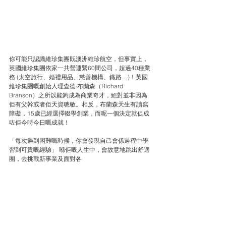
你可能只認識維珍集團既澳洲維珍航空，但事實上，
英國維珍集團依家一共營運緊60間公司，超過40種業
務 (太空旅行、婚禮用品、慈善機構、鐡路…)！英國
維珍集團嘅創始人理查德·布蘭森（Richard 
Branson）之所以能夠成為商業奇才，絕對並非因為
佢有父幹或者佢天資聰敏。相反，布蘭森天生有讀寫
障礙，15歲已經選擇輟學創業，而呢一個決定就促成
咗佢今時今日嘅成就！
「每次遇到困難嘅時候，你會發現自己會係過程中學
習到可貴嘅經驗」 喺佢嘅人生中，會故意地跳出舒適
圈，去挑戰新事業及面對各