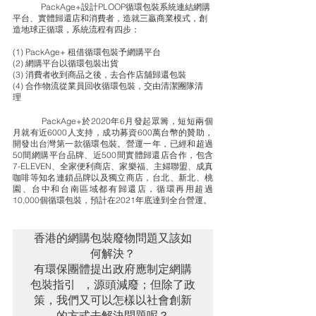
	PackAge+設計PLOOP循環包裝系統連結網購
平台、實體歸還店和消費者，造就三贏商業模式，創
造地球正循環，系統流程有四步：
(1) PackAge+ 租借循環包裝予網購平台
(2) 網購平台以循環包裝出貨 
(3) 消費者收到商品之後，去合作店舖歸還包裝 
(4) 合作物流從業員回收循環包裝，交由清潔團隊清
理 
	PackAge+於2020年6月發起眾籌，短短兩個
月就有近6000人支持，成功募資600萬台幣的贊助，
開發出台灣第一款循環包裝。營運一年，已經和超過
50間網購平台品牌、近500間實體歸還店合作，包含
7-ELEVEN、全家便利商店、家樂福、主婦聯盟、成真
咖啡等知名連鎖品牌以及獨立商店，台北、新北、桃
園、台中和台南區域都有歸還店，循環再用超過 
10,000個循環包裝，預計在2021年底達到全台營運。
香港的網購包裝廢物問題又該如
何解決？

有環保團體提出政府應制定網購
包裝指引 ，源頭減廢；但除了政
策，我們又可以怎樣以社會創新
的方式去解決問題呢？