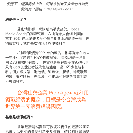
疫情下，網購需求上升，同時亦制造了大量包裝物料
的浪費（圖自：The News Lens）
網購停不了？
	受疫情影響，網購成為消費趨勢。Ipsos 
Media Atlash的調查顯示，六成香港人會網上購物，
當中 39% 網上消費者至少每星期會上網購物一次。但
消費背後，我們每次消耗了多少物料？
	根據環保觸覺2021年的報告，推算香港在過去
一年產生了超過7.8億的包裝廢物。 每次網購平均會
用 2.76 種物料包裝，一件貨品最多包裝高達95件，但
只有 35%的受訪者認為包裝過度，當中不少包裝材
料，例如紙皮箱、泡泡紙、速遞袋、膠紙、蜂窩狀氣
泡袋、發泡膠粒、充氣袋、牛皮紙和報紙等其實都是
不可回收的。
	台灣社會企業 PackAge+ 就利用
循環經濟的概念，目標是令台灣成為
世界第一零浪費網購國度。
甚麽是循環經濟？
	循環經濟是指資源可恢復和再生的經濟和產業
系統，以更少的資源創造更多價值，確保有限資源循