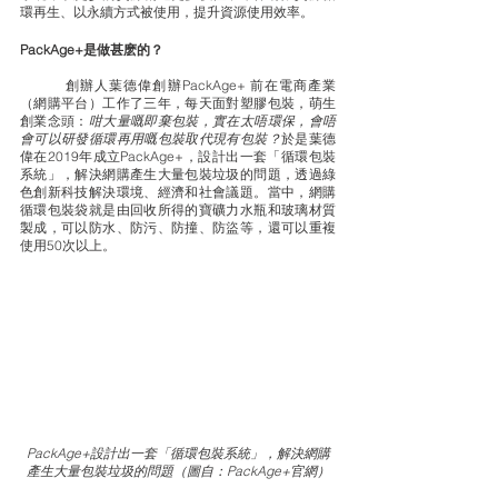
環再生、以永續方式被使用，提升資源使用效率。
PackAge+是做甚麽的？
	創辦人葉德偉創辦PackAge+ 前在電商產業
（網購平台）工作了三年，每天面對塑膠包裝，萌生
創業念頭：
咁大量嘅即棄包裝，實在太唔環保，會唔
會可以研發循環再用嘅包裝取代現有包裝？
於是葉德
偉在2019年成立PackAge+，設計出一套「循環包裝
系統」，解決網購產生大量包裝垃圾的問題，透過綠
色創新科技解決環境、經濟和社會議題。當中，網購
循環包裝袋就是由回收所得的寶礦力水瓶和玻璃材質
製成，可以防水、防污、防撞、防盜等，還可以重複
使用50次以上。 
PackAge+設計出一套「循環包裝系統」，解決網購
產生大量包裝垃圾的問題
（圖自：PackAge+官網）