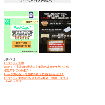
資料來源：
PackAge+ 官網
ezone 《【環保觸覺調查】網購包裝廢物年增 7.8 億 
倡政府制定包裝指引》
Meet創業小聚《打造網購物流包裝的基礎建設！
PackAge+推循環包裝革新商業模式，翻轉一次性包
材的垃圾問題》
Tags:
循環經濟
創業
社創小故事
網購
永續
ESG
SDG
社創小故事