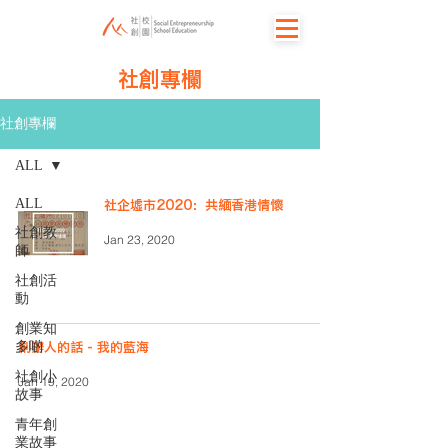
社創專欄
社創專欄
ALL
ALL
社企墟市2020：共緬香港情懷
社創教
Jan 23, 2020
師
社創活
動
創業知
多啲
創辦人的話 - 我的藍海
社創小
Jan 19, 2020
故事
青年創
業故事