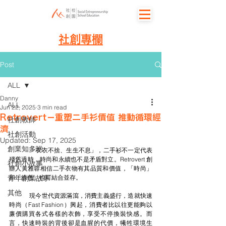
社創專欄
Post
ALL
Danny
ALL
Jun 22, 2025
3 min read
Retrovert－重塑二手衫價值 推動循環經
社創教師
濟
社創活動
Updated:
Sep 17, 2025
創業知多啲
	「衣衣不捨、生生不息」，二手衫不一定代表
殘舊過時，時尚和永續也不是矛盾對立。Retrovert 創
社創小故事
辦人黃雅蓉相信二手衣物有其品質和價值，「時尚」
青年創業故事
和「綠色」也可結合並存。
其他
	現今世代資源滿瀉，消費主義盛行，造就快速
時尚（Fast Fashion）興起，消費者比以往更能夠以
廉價購買各式各樣的衣飾，享受不停換裝快感。而
言，快速時裝的背後卻是血腥的代價，犧牲環境生