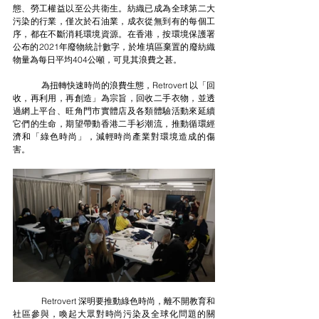
態、勞工權益以至公共衛生。紡織已成為全球第二大
污染的行業，僅次於石油業，成衣從無到有的每個工
序，都在不斷消耗環境資源。在香港，按環境保護署
公布的2021年廢物統計數字，於堆填區棄置的廢紡織
物量為每日平均404公噸，可見其浪費之甚。
	為扭轉快速時尚的浪費生態，Retrovert 以「回
收，再利用，再創造」為宗旨，回收二手衣物，並透
過網上平台、旺角門市實體店及各類體驗活動來延續
它們的生命，期望帶動香港二手衫潮流，推動循環經
濟和「綠色時尚」，減輕時尚產業對環境造成的傷
害。
	Retrovert 深明要推動綠色時尚，離不開教育和
社區參與，喚起大眾對時尚污染及全球化問題的關