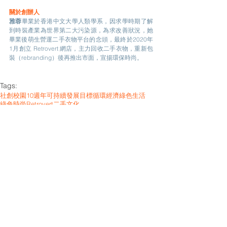
關於創辦人
雅蓉
畢業於香港中文大學人類學系，因求學時期了解
到時裝產業為世界第二大污染源，為求改善狀況，她
畢業後萌生營運二手衣物平台的念頭，最終於2020年
1月創立 Retrovert 網店，主力回收二手衣物，重新包
裝（rebranding）後再推出市面，宣揚環保時尚。
Tags:
社創校園10週年
可持續發展目標
循環經濟
綠色生活
綠色時尚
Retrovert
二手文化
社創小故事
See All
Related Posts