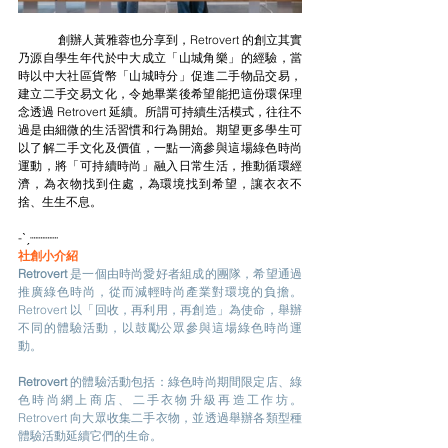
	創辦人黃雅蓉也分享到，Retrovert 的創立其實
乃源自學生年代於中大成立「山城角樂」的經驗，當
時以中大社區貨幣「山城時分」促進二手物品交易，
建立二手交易文化，令她畢業後希望能把這份環保理
念透過 Retrovert 延續。所謂可持續生活模式，往往不
過是由細微的生活習慣和行為開始。期望更多學生可
以了解二手文化及價值，一點一滴參與這場綠色時尚
運動，將「可持續時尚」融入日常生活，推動循環經
濟，為衣物找到住處，為環境找到希望，讓衣衣不
捨、生生不息。
-ˋˏ┈┈┈┈
社創小介紹
Retrovert 
是一個由時尚愛好者組成的團隊，希望通過
推廣綠色時尚，從而減輕時尚產業對環境的負擔。 
Retrovert 以「回收，再利用，再創造」為使命，舉辦
不同的體驗活動，以鼓勵公眾參與這場綠色時尚運
動。
Retrovert 
的體驗活動包括：綠色時尚期間限定店、綠
色時尚網上商店、二手衣物升級再造工作坊。
Retrovert 向大眾收集二手衣物，並透過舉辦各類型種
體驗活動延續它們的生命。