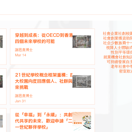
社會企業
社創校園
穿越到成長：從OECD到香港
社會創業
獲資助
四個未來學校的可能
社企
少數族裔
十
視障人士
體驗
謝思熹博士
性別平等
環
Mar 14
就業機會
社創知
可持續發展
自
老年社會
中
密室欺
21世紀學校概念框架重構：四
大校園向度回應個人、社群與未
來挑戰
謝思熹博士
Jan 31
從「幸福」到「永續」：共創世
代共享的未來，歡迎申請「二十
一世紀夥伴學校」