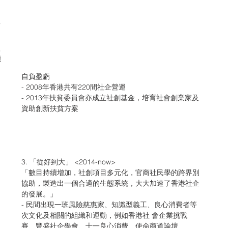
而
豐
能
自負盈虧
- 2008年香港共有220間社企營運
- 2013年扶貧委員會亦成立社創基金，培育社會創業家及
資助創新扶貧方案
3. 「從好到大」 <2014-now>
「數目持續增加，社創項目多元化，官商社民學的跨界別
協助，製造出一個合適的生態系統，大大加速了香港社企
的發展。」
- 民間出現一班風險慈惠家、知識型義工、良心消費者等
次文化及相關的組織和運動，例如香港社 會企業挑戰
賽、豐盛社企學會、十一良心消費、使命商道論壇