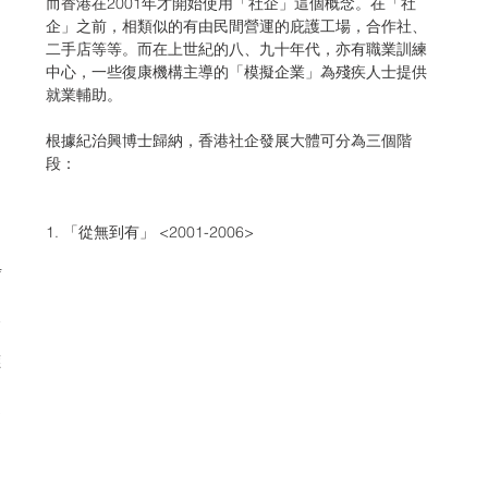
而香港在2001年才開始使用「社企」這個概念。在「社
企」之前，相類似的有由民間營運的庇護工場，合作社、
二手店等等。而在上世紀的八、九十年代，亦有職業訓練
中心，一些復康機構主導的「模擬企業」為殘疾人士提供
就業輔助。
根據紀治興博士歸納，香港社企發展大體可分為三個階
段：
1. 「從無到有」 <2001-2006>
步
展
應
提