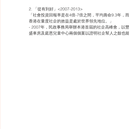
2. 「從有到好」<2007-2013>
「社會投資回報率是在4倍-7倍之間，平均壽命9.3年，
香港在量度社企的效益是處於世界領先地位。」
- 2007年，民政事務局舉辦本港首屆的社企高峰會，以
盛車房及庭恩兒童中心兩個個案以證明社企幫人之餘也