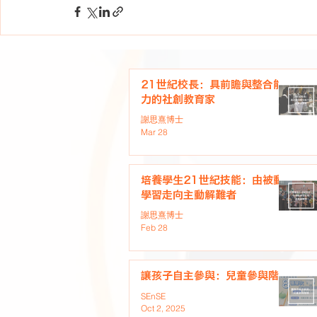
21世紀校長：具前瞻與整合能
力的社創教育家
謝思熹博士
Mar 28
培養學生21世紀技能：由被動
學習走向主動解難者
謝思熹博士
Feb 28
讓孩子自主參與：兒童參與階梯
SEnSE
Oct 2, 2025