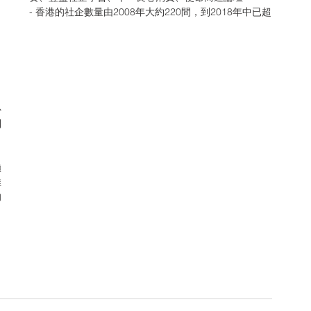
- 香港的社企數量由2008年大約220間，到2018年中已超
心
列
賴
推
的