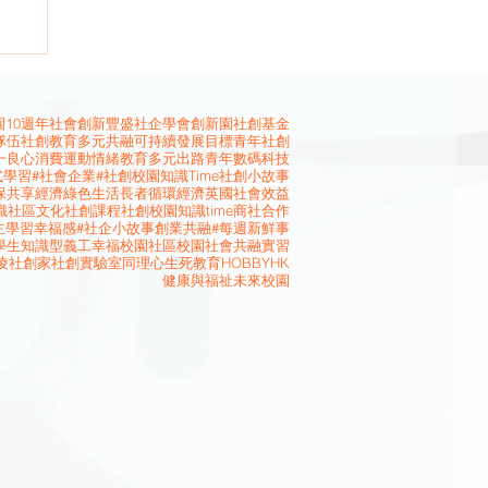
10週年
社會創新
豐盛社企學會
創新園
社創基金
隊伍
社創教育
多元共融
可持續發展目標
青年社創
一良心消費運動
情緒教育
多元出路
青年
數碼科技
式學習
#社會企業
#社創校園知識Time
社創小故事
保
共享經濟
綠色生活
長者
循環經濟
英國
社會效益
識
社區文化
社創課程
社創校園知識time
商社合作
主學習
幸福感
#社企小故事
創業
共融
#每週新鮮事
學生
知識型義工
幸福校園
社區校園
社會共融
實習
凌
社創家
社創實驗室
同理心
生死教育
HOBBYHK
健康與福祉
未來校園