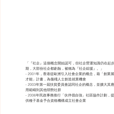
「『社企』這個概念開始認可，但社企營運知識仍在起
期，大部份社企都虧蝕，被稱為『社企綜援』。」
- 2001年，香港從歐洲引入社會企業的概念，藉「創業
才能」計畫，為傷殘人士創造就業機會
- 2003年第一屆扶貧委員會認同社企的概念，並擴大其
用範疇到其他弱勢社群
- 2006年民政事務推行「伙伴倡自強」社區協作計劃，
供種子基金予合資格機構成立社會企業