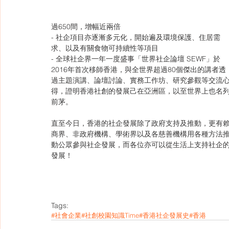
過650間，增幅近兩倍
- 社企項目亦逐漸多元化，開始遍及環境保護、住居需
求、以及有關食物可持續性等項目
- 全球社企界一年一度盛事「世界社企論壇 SEWF」於
2016年首次移師香港，與全世界超過80個傑出的講者透
過主題演講、論壇討論、實務工作坊、研究參觀等交流
得，證明香港社創的發展己在亞洲區，以至世界上也名
前茅。
直至今日，香港的社企發展除了政府支持及推動，更有
商界、非政府機構、學術界以及各慈善機構用各種方法
動公眾參與社企發展，而各位亦可以從生活上支持社企
發展！
Tags:
#社會企業
#社創校園知識Time
#香港社企發展史
#香港