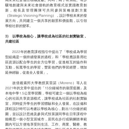
驟地創建與未來社會接軌的教育模式並實踐教育創
新，校長及管理團隊可共同參與策略規劃方案
（Strategic Visioning Planning），設計學校未來的發
展方向，共同建立一個共享的願景和價值觀，以引領
學校社群的變革。
3)    以學校為核心，讓學校成為社區的社創實驗室，
共建社區
　　2022年的教育課程指引中提出了「學校成為學習
型組織是一個持續發展的過程」和「學校應該善用社
區資源以配合學生的全方位學習，促進相互的協作和
互動，拓寬學生的學習，豐富他們的學習經歷，增加
延伸經驗，促進全人發展」。
　　故借鑑索邦大學教授莫雷諾（Moreno）等人在
2021年的文章中提出的「15分鐘城市的願景藍圖」及
本地中學1.5公里學習圈，學校可建立一個以學校為核
心的社區共享資源模式，讓學校成為社區的社創實驗
室，同時提升學生的學習體驗和全人發展。在設備和
課程設計時可以考慮以學校為核心，劃出15分鐘的範
圍，並以設計思維及參與式預算讓同學在日常課程中
能構思一個小型宜居城市，居民在步行或騎腳踏車範
圍內可以方便地享受到生活、工作、商業、醫療、教