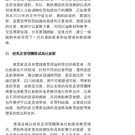
走歪或過於虛耗。所以，教師應該與其他教師以及跨
領域專業人士組成轉化型知識份子的團隊，正如教育
局在2022年的文件中提出的，教師組成的「實踐社
群」是實現學習型組織的基礎和主要途徑。透過這樣
的社群，教師可以凝聚力量，共同討論教材和教學，
交流專業知識，分享實踐經驗，促進合作，建立一個
能夠有效培育下一代社會創新者和改變者的教師網
絡。
2)    校長及管理團隊成為社創家
　　教育家是具有實踐教育理論和理念的教育者，而
社創家在不同領域，針對不同的社會問題，運用創意
及創業精神，嘗試解決或減輕問題，甚至能活用「夾
縫式變革」[註3]的進路，將不可能變成可能，帶來制
度的革新、改變及完善。所以未來的校長及管理團隊
將要化身教育社創家與各界夥伴進行跨界合作，以整
合不同領域的資源和網絡，共同推動教育創變。這些
合作夥伴可以是其他學校、非營利組織、企業或社區
組織，他們的多元專業知識和資源將為教育創新帶來
豐富的想法和支持。
　　透過這種以校長及管理團隊為社創家的教育模
式，學校將迎來更加前瞻性和具有影響力的發展，並
為未來社會做出積極貢獻。同時，為了有系統、有步