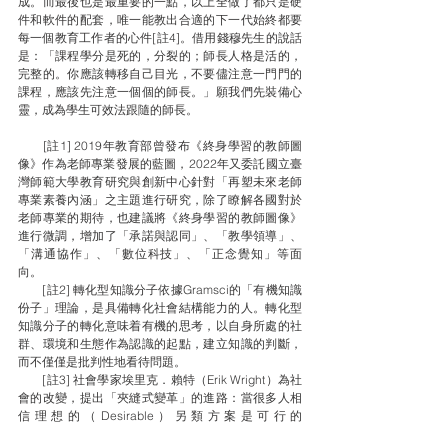
成。而最後也是最重要的一點，以上全做了都只是硬
件和軟件的配套，唯一能教出合適的下一代始終都要
每一個教育工作者的心件[註4]。借用錢穆先生的說話
是：「課程學分是死的，分裂的；師長人格是活的，
完整的。你應該轉移自己目光，不要儘注意一門門的
課程，應該先注意一個個的師長。」願我們先裝備心
靈，成為學生可效法跟隨的師長。
　　[註1] 2019年教育部曾發布《終身學習的教師圖
像》作為老師專業發展的藍圖，2022年又委託國立臺
灣師範大學教育研究與創新中心針對「再塑未來老師
專業素養內涵」之主題進行研究，除了瞭解各國對於
老師專業的期待，也建議將《終身學習的教師圖像》
進行微調，增加了「承諾與認同」、「教學領導」、
「溝通協作」、「數位科技」、「正念覺知」等面
向。
　　[註2] 轉化型知識分子依據Gramsci的「有機知識
份子」理論，是具備轉化社會結構能力的人。轉化型
知識分子的轉化意味着有機的思考，以自身所處的社
群、環境和生態作為認識的起點，建立知識的判斷，
而不僅僅是批判性地看待問題。
　　[註3] 社會學家埃里克．賴特（Erik Wright）為社
會的改變，提出「夾縫式變革」的進路：當很多人相
信理想的（Desirable）另類方案是可行的
（Viable），大規模的社會改變便有機會成事