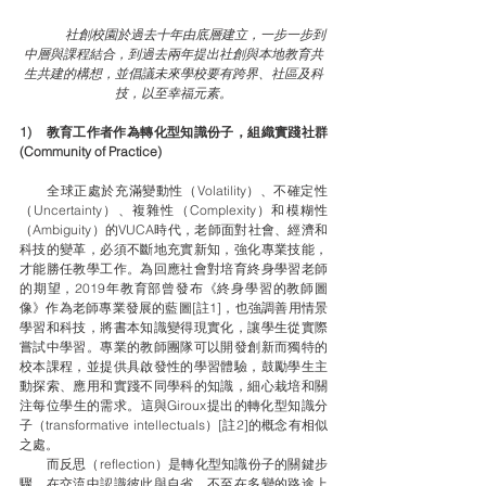
	社創校園於過去十年由底層建立，一步一步到
中層與課程結合，到過去兩年提出社創與本地教育共
生共建的構想，並倡議未來學校要有跨界、社區及科
技，以至幸福元素。
1)    教育工作者作為轉化型知識份子，組織實踐社群 
(Community of Practice)
　　全球正處於充滿變動性（Volatility）、不確定性
（Uncertainty）、複雜性（Complexity）和模糊性
（Ambiguity）的VUCA時代，老師面對社會、經濟和
科技的變革，必須不斷地充實新知，強化專業技能，
才能勝任教學工作。為回應社會對培育終身學習老師
的期望，2019年教育部曾發布《終身學習的教師圖
像》作為老師專業發展的藍圖[註1]，也強調善用情景
學習和科技，將書本知識變得現實化，讓學生從實際
嘗試中學習。專業的教師團隊可以開發創新而獨特的
校本課程，並提供具啟發性的學習體驗，鼓勵學生主
動探索、應用和實踐不同學科的知識，細心栽培和關
注每位學生的需求。這與Giroux提出的轉化型知識分
子（transformative intellectuals）[註2]的概念有相似
之處。
　　而反思（reflection）是轉化型知識份子的關鍵步
驟，在交流中認識彼此與自省，不至在多變的路途上