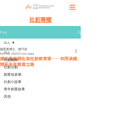
社創專欄
Post
ALL
謝思熹博士、曾巧宜
ALL
Nov 28, 2023
5 min read
讓校長教師化為社創教育家──共同承擔
社創教師
開拓未來教育之路
社創活動
創業知多啲
社創小故事
青年創業故事
其他