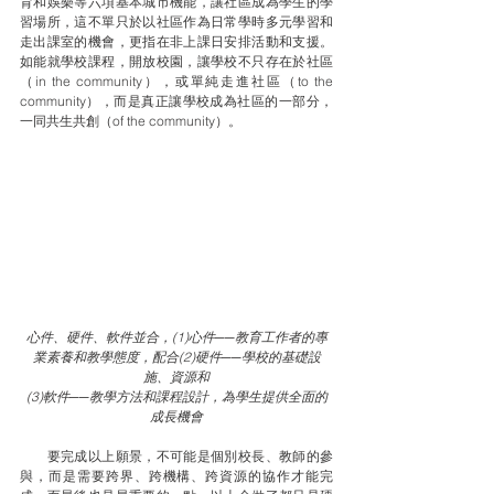
育和娛樂等六項基本城市機能，讓社區成為學生的學
習場所，這不單只於以社區作為日常學時多元學習和
走出課室的機會，更指在非上課日安排活動和支援。
如能就學校課程，開放校園，讓學校不只存在於社區
（in the community），或單純走進社區（to the 
community），而是真正讓學校成為社區的一部分，
一同共生共創（of the community）。
心件、硬件、軟件並合，(1)心件──教育工作者的專
業素養和教學態度，配合(2)硬件──學校的基礎設
施、資源和
(3)軟件──教學方法和課程設計，為學生提供全面的
成長機會
　　要完成以上願景，不可能是個別校長、教師的參
與，而是需要跨界、跨機構、跨資源的協作才能完