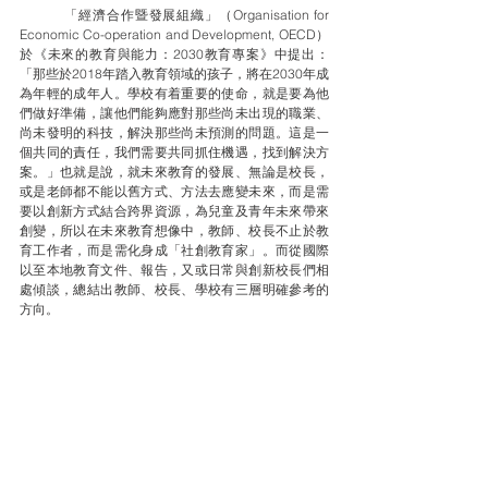
	「經濟合作暨發展組織」（Organisation for 
Economic Co-operation and Development, OECD）
於《未來的教育與能力：2030教育專案》中提出：
「那些於2018年踏入教育領域的孩子，將在2030年成
為年輕的成年人。學校有着重要的使命，就是要為他
們做好準備，讓他們能夠應對那些尚未出現的職業、
尚未發明的科技，解決那些尚未預測的問題。這是一
個共同的責任，我們需要共同抓住機遇，找到解決方
案。」也就是說，就未來教育的發展、無論是校長，
或是老師都不能以舊方式、方法去應變未來，而是需
要以創新方式結合跨界資源，為兒童及青年未來帶來
創變，所以在未來教育想像中，教師、校長不止於教
育工作者，而是需化身成「社創教育家」。而從國際
以至本地教育文件、報告，又或日常與創新校長們相
處傾談，總結出教師、校長、學校有三層明確參考的
方向。