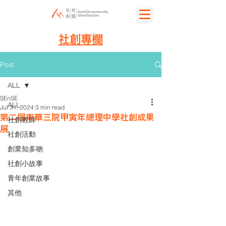
社創專欄
Post
ALL
SEnSE
ALL
Jul 31, 2024
3 min read
第二屆東華三院甲寅年總理中學社創成果
社創教師
展
社創活動
創業知多啲
社創小故事
青年創業故事
其他