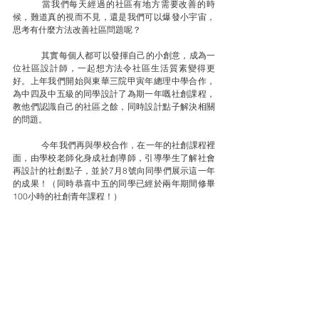
	當我們每天經過的社區有地方需要改善的時
候，難道真的視而不見，還是我們可以爆發小宇宙，
思考有什麼方法改善社區問題呢？
	其實每個人都可以發揮自己的小創意，成為一
位社區設計師，一起想方法令社區生活質素變得更
好。上年我們開始與東華三院甲寅年總理中學合作，
為中四及中五級的同學設計了為期一年嘅社創課程，
教他們認識自己的社區之餘，同時設計點子解決相關
的問題。
	今年我們再與學校合作，在一年的社創課程裡
面，由學校老師化身成社創導師，引導學生了解社會
再設計的社創點子，並於7月8號向同學們展示這一年
的成果！（同時恭喜中五的同學已經於兩年期間修畢
100小時的社創青年課程！）