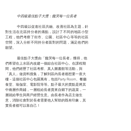
中四級最佳點子大獎：饞哭每一位長者
	中四級以促進社區共融、改善社區為主題，針
對生活在北區持分者的痛點，設計了不同的地區小型
工程，他們考察了街市、公園、社區中心等等的社區
空間，深入分析不同持分者面對的問題，滿足他們的
願望。
	最佳點子大獎由「饞哭每一位長者」獲得，他
們希望在上水區內改建一個綜合社區中心。在課程期
間，他們經歷了社區考察、真人圖書館等活動，與
「真人」做資料搜集，了解到區內長者都想要一座大
樓－這個社區中心包羅萬有，包括Party Room、餐廳
食堂、瑜伽室、電影院等等。點子最大的賣點是將其
中兩層作商鋪，一層租給長者賣來自鄉下的蔬菜，一
層就給學生與商戶經營生意。由長者作為店主做生
意，消除社會對於長者需要他人幫助的既有印象，其
實長者都可以靠自己！