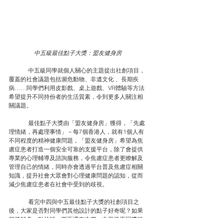
中五級最佳點子大獎：盟友健身房
	中五級同學就個人關心的主題提出社創項目，
覆蓋的社會議題包括瀕危動物、非遺文化 、長期疾
病……同學們利用皮影戲、桌上遊戲、VR體驗等方法
希望提升不同持份者的生活質素，令到更多人關注相
關議題。
	最佳點子大獎由「盟友健身房」獲得，「先處
理情緒，再處理事情」－每7個香港人，就有1個人有
不同程度的精神健康問題，「盟友健身房」希望為焦
慮症患者打造一個安全可靠的支援平台，除了會提供
專業的心理輔導及諮詢服務，令焦慮症患者更瞭解及
管理自己的情緒，同時亦會透過平台普及焦慮症相關
知識，提升社會大眾會對心理健康問題的認知，從而
減少焦慮症患者在社會中受到的歧視。
	看完中四與中五最佳點子大獎的社創項目之
後，大家是否對同學們其他設計的點子好奇呢？如果