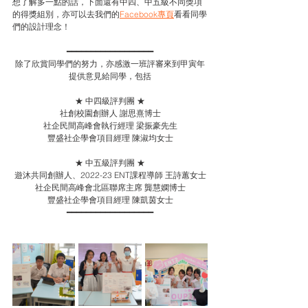
想了解多一點的話，下面還有中四、中五級不同獎項
的得獎組別，亦可以去我們的
Facebook專頁
看看同學
們的設計理念！
━━━━━━━━━━━━━━━━━━
除了欣賞同學們的努力，亦感激一班評審來到甲寅年
提供意見給同學，包括
★ 中四級評判團 ★
社創校園創辦人 謝思熹博士
社企民間高峰會執行經理 梁振豪先生
豐盛社企學會項目經理 陳淑均女士
★ 中五級評判團 ★
遊沐共同創辦人、2022-23 ENT課程導師 王詩蕙女士
社企民間高峰會北區聯席主席 龔慧嫻博士
豐盛社企學會項目經理 陳凱茵女士
━━━━━━━━━━━━━━━━━━