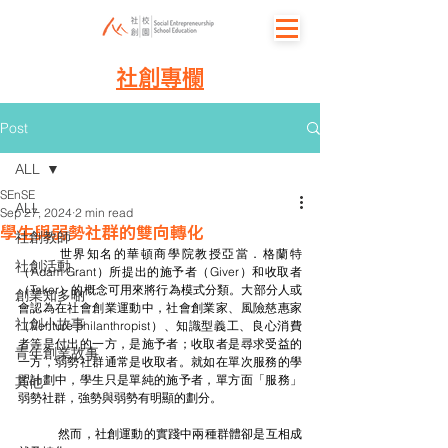
社創專欄
Post
ALL
SEnSE
ALL
Sep 27, 2024
2 min read
學生與弱勢社群的雙向轉化
社創教師
	世界知名的華頓商學院教授亞當．格蘭特
社創活動
（Adam Grant）所提出的施予者（Giver）和收取者
（Taker）的概念可用來將行為模式分類。大部分人或
創業知多啲
會認為在社會創業運動中，社會創業家、風險慈惠家
社創小故事
（Venture philanthropist）、知識型義工、良心消費
者等是付出的一方，是施予者；收取者是尋求受益的
青年創業故事
一方，弱勢社群通常是收取者。就如在單次服務的學
習計劃中，學生只是單純的施予者，單方面「服務」
其他
弱勢社群，強勢與弱勢有明顯的劃分。
	然而，社創運動的實踐中兩種群體卻是互相成