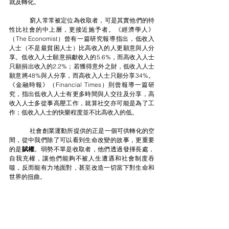
就及轉化。
	窮人常常被定位為收取者，可是其實他們的特
性比社會的中上層，更接近施予者。《經濟學人》
（The Economist）曾有一篇研究報導指出，低收入
人士（不是最貧困人士）比高收入的人更願意與人分
享。低收入人士願意捐獻收入的5.6%，而高收入人士
只願捐出收入的2.2%；若獲得意外之財，低收入人士
願意將48%與人分享，而高收入人士只願分享34%。
《金融時報》（Financial Times）則曾報導一篇研
究，指出低收入人士有更多時間與人交往及分享，高
收入人士多從事高壓工作，就算社交亦可能是為了工
作；低收入人士的快樂程度並不比高收入的低。
	社會創業運動所提供的正是一個可供轉化的空
間，從中我們除了可以看到生命改變的故事，更重要
的是
賦權
。弱勢不單是收取者，他們透過發揮長處，
自我充權，讓他們能夠不被人生遭遇和社會制度吞
噬，反而能有力地面對，甚至改造一切當下對生命和
世界的扭曲。