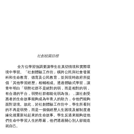
社創校園目標
	全方位學習強調要讓學生在真切情境和實際環
境中學習。「社創體驗工作坊」橫跨公民與社會發展
科和生命教育、德育及公民教育，並與現時政府所提
倡「其他學習經歷」相輔相成。透過體驗式學習，讓
青年明白「弱勢社群不是絕對的弱，而是相對的弱，
有合適的平台，弱勢社群都能化弱為強」，讓社創受
惠者的生命故事能夠成為年青人的助力，令他們能夠
面對逆境。故此，於社創體驗工作坊中，學生所看到
的不再是弱勢，而是一個個經歷人生困境及被制度邊
緣化後重新站起來的生命故事。學生反過來能夠從他
們生命中學習人生的尊嚴，他們透過關心別人卻能造
就自己。