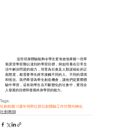
	這些切身體驗能夠令學生更有效地掌握一些單
靠課堂學習難以達到的學習目標，例如培養在日常生
活中解決問題的能力，培育為社會及人類謀福祉的正
面態度，都需要學生經常接觸不同的人、不同的環境
和情況。我們希望為學生創造機會，讓他們從實際體
驗中學習，這有助學生在不斷變化的社會中，實現全
人發展的目標和發展終身學習的能力。
Tags:
社創校園10週年
弱勢社群
社創體驗工作坊
雙向轉化
社創教師