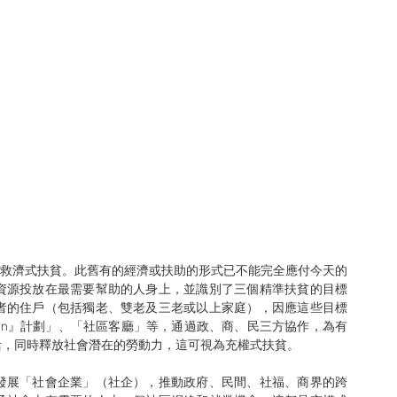
資源投放在最需要幫助的人身上，並識別了三個精準扶貧的目標
者的住戶（包括獨老、雙老及三老或以上家庭），因應這些目標
en』計劃」、「社區客廳」等，通過政、商、民三方協作，為有
活，同時釋放社會潛在的勞動力，這可視為充權式扶貧。
發展「社會企業」（社企），推動政府、民間、社福、商界的跨