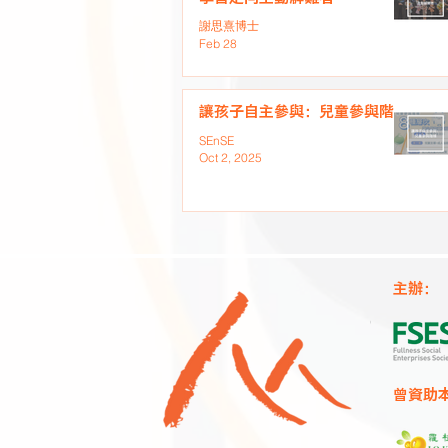
謝思熹博士
Feb 28
讓孩子自主參與：兒童參與階梯
SEnSE
Oct 2, 2025
主辦：
曾資助