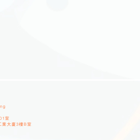
ang
01室
工業大廈3樓B室