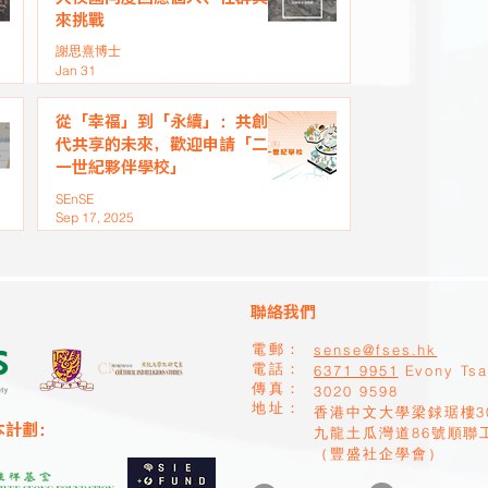
來挑戰
謝思熹博士
Jan 31
從「幸福」到「永續」：共創世
代共享的未來，歡迎申請「二十
一世紀夥伴學校」
SEnSE
Sep 17, 2025
聯絡我們
sense@fses.hk
電郵：
​電話：
6371 9951
Evony Ts
​傳真：
​3020 9598
地址：
香港中文大學梁銶琚樓3
本計劃：
九龍土瓜灣道86號順聯
（豐盛社企學會）