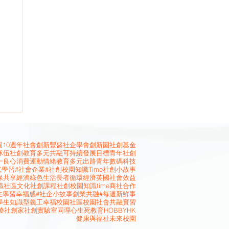
10週年
社會創新
豐盛社企學會
創新園
社創基金
隊伍
社創教育
多元共融
可持續發展目標
青年社創
一良心消費運動
情緒教育
多元出路
青年
數碼科技
式學習
#社會企業
#社創校園知識Time
社創小故事
保
共享經濟
綠色生活
長者
循環經濟
英國
社會效益
識
社區文化
社創課程
社創校園知識time
商社合作
主學習
幸福感
#社企小故事
創業
共融
#每週新鮮事
學生
知識型義工
幸福校園
社區校園
社會共融
實習
凌
社創家
社創實驗室
同理心
生死教育
HOBBYHK
健康與福祉
未來校園