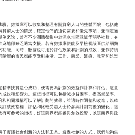
步驟。數據庫可以收集和整理有關貧窮人口的整體面貌，包括他
解貧窮人士的情況，確定他們的迫切需要和優先事項，並制定適
舉例來說，曾有不少團體都集中於深水埗區派飯予弱勢社群，令
油麻地卻缺乏適當支援。若有數據庫便能及早檢視該區供給弱勢
的功能。同時，數據也可用於評估政策和計劃的成效，並作持續
同階層的市民都能享受到生活、工作、商業、醫療、教育和娛樂
定精準扶貧是否成功，便需要為計劃的效益作計算和評估。這意
的成效和影響力。這些指標可以包括減少貧困率、提高就業率、
府和相關機構可以了解計劃的效果，並適時作調整和改進，以確
制訂績效指標，評估和比較受惠人士於參與計劃前後的變化，這
及有可參考的指標，好讓商界都能參與創效投資，以讓商界與政
供了實踐社會創新的方法和工具。透過社創的方式，我們能夠集