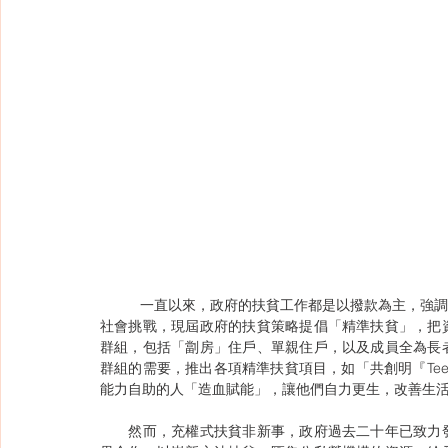
	一直以來，政府的扶貧工作都是以撥款為主，強調救濟式扶貧。此舊有的經濟或扶助的形式已不能完全應付今天的
社會挑戰，現屆政府的扶貧策略提倡「精準扶貧」，把
群組，包括「劏房」住戶、單親住戶，以及成員全為長
群組的需要，推出各項精準扶貧項目，如「共創明『Te
能力自助的人「造血賦能」，讓他們自力更生，改善生
　　然而，充權式扶貧非新事，政府過去二十年已致力