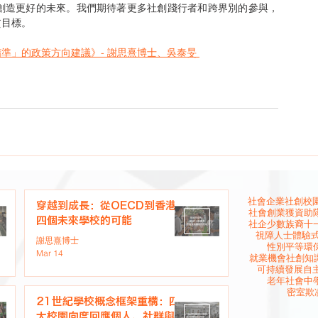
創造更好的未來。我們期待著更多社創踐行者和跨界別的參與，
貧目標。
準」的政策方向建議》- 謝思熹博士、吳泰旻 
社會企業
社創校園
穿越到成長：從OECD到香港
社會創業
獲資助
四個未來學校的可能
社企
少數族裔
十
視障人士
體驗
謝思熹博士
性別平等
環
Mar 14
就業機會
社創知
可持續發展
自
老年社會
中
密室欺
21世紀學校概念框架重構：四
大校園向度回應個人、社群與未