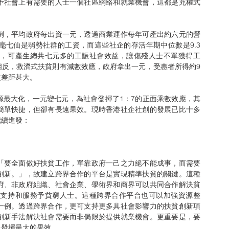
予社會上有需要的人士一個社區網絡和就業機會，這都是充權式
例，平均政府每出資一元，透過商業運作每年可產出約六元的營
毫七仙是弱勢社群的工資，而這些社企的存活年期中位數是9.3
應，可產生總共七元多的工賑社會效益，讓傷殘人士不單獲得工
相反，救濟式扶貧則有減數效應，政府拿出一元，受惠者所得約9
益差距甚大。
源最大化，一元變七元，為社會發揮了1：7的正面乘數效應，其
簡單快捷，但卻有長遠果效。現時香港社企社創的發展已比十多
繼續進發：
「要全面做好扶貧工作，單靠政府一己之力絕不能成事，而需要
創新。」，故建立跨界合作的平台是實現精準扶貧的關鍵。這種
府、非政府組織、社會企業、學術界和商界可以共同合作解決貧
供支持和服務予貧窮人士。這種跨界合作平台也可以加強資源整
一例。透過跨界合作，更可支持更多具社會影響力的扶貧創新項
創新手法解決社會需要而非侷限於提供就業機會。更重要是，要
台發揮最大的果效。