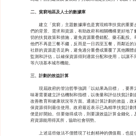
二、貧窮地區及人士的數據庫
　　建立「貧窮」主題數據庫也是實現精準扶貧的重要
們的背景、需求和資源，有助政府和相關機構更好地了
切的扶貧政策和措施，避免資源重疊錯配、藥石亂投。
他們不再是三餐不繼，反而是一日四至五餐，而鄰近的
社群的資源是否足夠，避免過分重疊或重覆了其他團體
監測和評估，以確保資源得到適當分配和使用，以讓不
等六項基本城市機能。
三、計劃的效益計算
　　現屆政府的管治哲學強調「以結果為目標」，要界
味著需要建立評估機制和指標，以衡量和評估扶貧計劃
改善教育和健康狀況等方面。通過計算計劃的效益，政
保資源得到最佳使用。政府最近表示已為精準扶貧計劃
便是好開始。但要做得成功，則要讓效益計算金錢化，
府資源能用得其所，協助社會弱勢。
　　上述這些做法不僅體現了社創精神的價值觀，也提