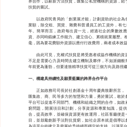
界合作，以嶄新方法扶貧，匯集公私營機構的資源，給
扶貧的嘗試。
　　以政府民青局的「創業展才能」計劃資助的社企為
業額，除交租、買貨、雜費和普通員工的工資外，有七
年。簡單而言，政府每出資一元，經過社企的乘數效
資、亦同時鍛練工作能力、建立信心、累積就業履歷。
毫，因為要花費額外資源以應付行政費用，兩者成本效
　　由此可見，充權式扶貧是將受惠者或協作機構的資
不足是需要心力及時間去建立機制及夥伴，不如派錢般
年前更為蓬勃，但要達致精準扶貧可從三個方向及路徑
一、構建具持續性及願景藍圖的跨界合作平台
　　正如政務司司長於社創基金十周年慶典致辭所言，
匯集政、商、民等多方的智慧和力量，勇於嘗試，敢於
平台可以促進不同部門、機構和組織之間的合作，如政
窮問題，開展項目和計劃，分享資源和專業知識，提
合，提高效率，並確保資源更有效運用，社區客廳便是
目，並鼓勵創新手法對抗貧窮，如社企原本就是倡導以
為這平台的建立及發展給予持續而穩定的支持，以讓平