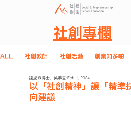
社創專欄
ALL
社創教師
社創活動
創業知多啲
謝思熹博士、吳泰旻
Feb 1, 2024
以「社創精神」讓「精準
向建議