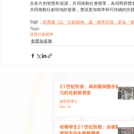
合各方的智慧和資源，共同推動社會變革，為弱勢群體
共同推動社創領域的發展，實現更加精準和可持續的扶
刊於：
經濟通《以「社創精神」讓「精準扶貧」更為「精
Tags:
扶貧
社創精神
創業知多啲
21世紀校長：具前瞻與整合能
力的社創教育家
謝思熹博士
Mar 28
培養學生21世紀技能：由被動
學習走向主動解難者