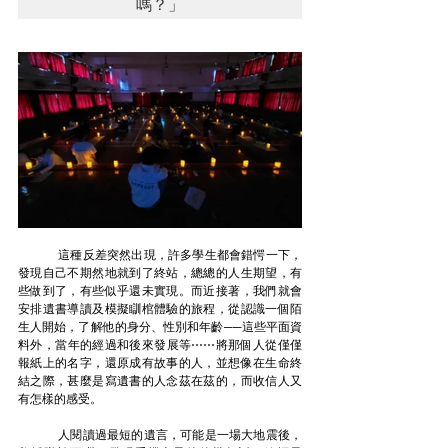
嗎？」
	這種反差突然出現，許多學生都會錯愕一下，
發現自己不期然地就到了終站，總總的人生期望，有
些做到了，有些似乎還未實現。而近接著，我們就會
安排遺書導讀及模擬瞓棺體驗的旅程，從認識一個陌
生人開始，了解他的身分、性別和年齡──這些平面資
料外，當年的經過和後來發展等⋯⋯將那個人從僅僅
報紙上的名字，還原成有故事的人，並想像在生命終
結之際，甚麼是寫遺書的人念茲在茲的，而收信人又
有怎樣的感受。
	人閱讀過最短的遺言，可能是一場大地震後，