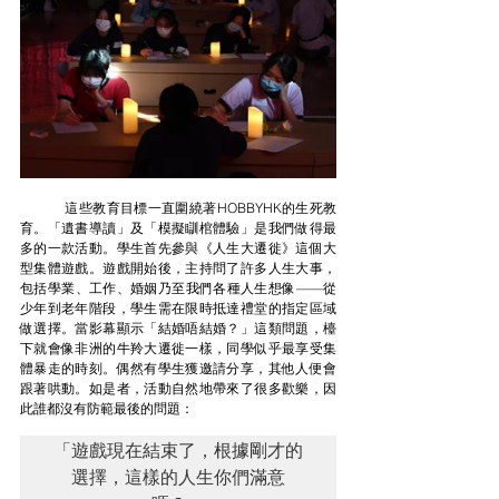
這些教育目標一直圍繞著HOBBYHK的生死教
育。「遺書導讀」及「模擬瞓棺體驗」是我們做得最
多的一款活動。學生首先參與《人生大遷徙》這個大
型集體遊戲。遊戲開始後，主持問了許多人生大事，
包括學業、工作、婚姻乃至我們各種人生想像——從
少年到老年階段，學生需在限時抵達禮堂的指定區域
做選擇。當影幕顯示「結婚唔結婚？」這類問題，檯
下就會像非洲的牛羚大遷徙一樣，同學似乎最享受集
體暴走的時刻。偶然有學生獲邀請分享，其他人便會
跟著哄動。如是者，活動自然地帶來了很多歡樂，因
此誰都沒有防範最後的問題：
「遊戲現在結束了，根據剛才的
選擇，這樣的人生你們滿意