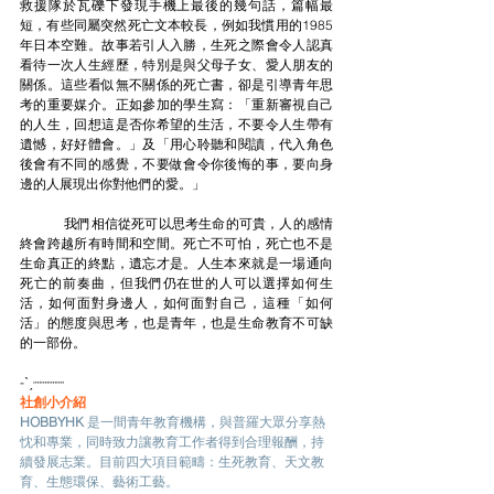
救援隊於瓦礫下發現手機上最後的幾句話，篇幅最
短，有些同屬突然死亡文本較長，例如我慣用的1985
年日本空難。故事若引人入勝，生死之際會令人認真
看待一次人生經歷，特別是與父母子女、愛人朋友的
關係。這些看似無不關係的死亡書，卻是引導青年思
考的重要媒介。正如參加的學生寫：「重新審視自己
的人生，回想這是否你希望的生活，不要令人生帶有
遺憾，好好體會。」及「用心聆聽和閱讀，代入角色
後會有不同的感覺，不要做會令你後悔的事，要向身
邊的人展現出你對他們的愛。」
	我們相信從死可以思考生命的可貴，人的感情
終會跨越所有時間和空間。死亡不可怕，死亡也不是
生命真正的終點，遺忘才是。人生本來就是一場通向
死亡的前奏曲，但我們仍在世的人可以選擇如何生
活，如何面對身邊人，如何面對自己，這種「如何
活」的態度與思考，也是青年，也是生命教育不可缺
的一部份。
-ˋˏ┈┈┈┈
社創小介紹
HOBBYHK 
是一間青年教育機構，與普羅大眾分享熱
忱和專業，同時致力讓教育工作者得到合理報酬，持
續發展志業。目前四大項目範疇：生死教育、天文教
育、生態環保、藝術工藝。