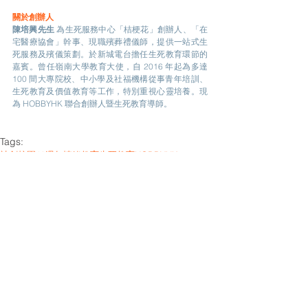
關於創辦人
陳培興先生 
為生死服務中心「桔梗花」創辦人、「在
宅醫療協會」幹事、現職殯葬禮儀師，提供一站式生
死服務及殯儀策劃。於新城電台擔任生死教育環節的
嘉賓。曾任嶺南⼤學教育⼤使，⾃ 2016 年起為多達 
100 間大專院校、中小學及社福機構從事青年培訓、
⽣死教育及價值教育等⼯作，特別重視心靈培養。現
為 HOBBYHK 聯合創辦⼈暨⽣死教育導師。
Tags:
社創校園10週年
情緒教育
生死教育
HOBBYHK
社創小故事
See All
Related Posts