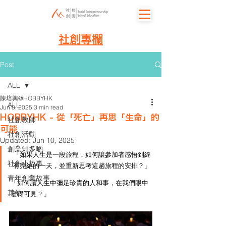
社創專欄
Post
ALL
陳培興@HOBBYHK
ALL
Jun 8, 2025
3 min read
HOBBYHK - 從「死亡」再思「生命」的
社創教師
可能
社創活動
Updated:
Jun 10, 2025
創業知多啲
「如果人生是一段旅程，如何讓參加者感悟到終
社創小故事
有完結的一天，並重新思考這趟旅程的安排？」
青年創業故事
「如何讓人生中彌足珍貴的人和事，在我們眼中
其他
變得可見？」