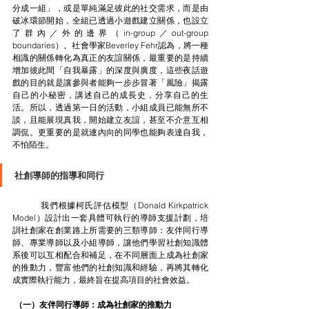
分成一組」，或是單純滿足彼此的社交需求，而是由
破冰環節開始，全組已透過小遊戲建立關係，也設立
了群內／外的邊界（in-group／out-group 
boundaries）。社會學家Beverley Fehr認為，將一種
相識的關係轉化為真正的友誼關係，最重要的是持續
增加彼此間「自我暴露」的深度與廣度，這些夜話遊
戲的目的就是讓參與者能夠一步步冒著「風險」揭露
自己的小秘密，講述自己的成長史，分享自己的生
活。所以，透過第一日的活動，小組成員已能無所不
談，且能展現真我，開始建立友誼，甚至不介意互相
調侃。更重要的是就連內向的同學也能夠表達自我，
不怕陌生。
社創導師的指導和同行
	我們根據柯氏評估模型（Donald Kirkpatrick 
Model）設計出一套具體可執行的導師支援計劃，培
訓社創家在創業路上所需要的三類導師：友伴同行導
師、專業導師以及小組導師，讓他們學習社創知識體
系後可以互相配合和補足，在不同層面上成為社創家
的推動力，豐富他們的社創知識和經驗，再將其轉化
成實際執行能力，最終旨在提高項目的社會效益。
 （一）友伴同行導師：成為社創家的推動力