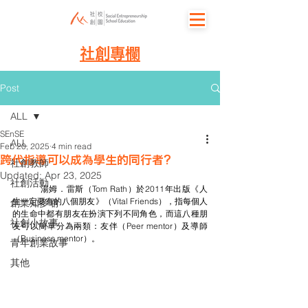
社創專欄
Post
ALL
SEnSE
ALL
Feb 20, 2025
4 min read
跨代指導可以成為學生的同行者?
社創教師
Updated:
Apr 23, 2025
社創活動
	湯姆．雷斯（Tom Rath）於2011年出版《人
生一定要有的八個朋友》（Vital Friends），指每個人
創業知多啲
的生命中都有朋友在扮演下列不同角色，而這八種朋
社創小故事
友可以簡單分為兩類：友伴（Peer mentor）及導師
（Business mentor）。
青年創業故事
其他