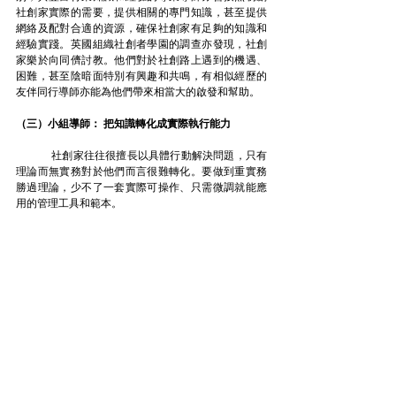
社創家實際的需要，提供相關的專門知識，甚至提供
網絡及配對合適的資源，確保社創家有足夠的知識和
經驗實踐。英國組織社創者學園的調查亦發現，社創
家樂於向同儕討教。他們對於社創路上遇到的機遇、
困難，甚至陰暗面特別有興趣和共鳴，有相似經歷的
友伴同行導師亦能為他們帶來相當大的啟發和幫助。
（三）小組導師： 把知識轉化成實際執行能力
	社創家往往很擅長以具體行動解決問題，只有
理論而無實務對於他們而言很難轉化。要做到重實務
勝過理論，少不了一套實際可操作、只需微調就能應
用的管理工具和範本。