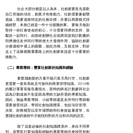
	社企大部分都是以人為本，社創家要首先喜歡
自己所做的項目，創業才有推動力。社創需要兼顧雙
底線，既要達致特定的社會目標，亦要以商業模式持
續經營，本身已經是一件十分困難的事。 要每天每刻
堅持一份社會使命的初心，十分需要同儕的支持、鼓
勵並一起同行。由曾經創辦社企或撰寫資助計劃書的
同儕擔任友伴同行導師便大大發揮作用，協助社創家
分擔過程中遇上的困難，彼此共鳴，互相支持，對於
走上了這條困難重重路上的社創家來說是十分重要的
推動力。
（二）專業導師：豐富社創家的知識和經驗
	要實踐創新的方案不能只靠天馬行空，社創家
更需要一套有系統且可操作的商業管理知識。2014年
的審計署署長報告書指出，當時的師友計劃參與社企
認為計劃成效不彰是因為導師欠缺所需的專業知識。
因此，無論專業導師、小組導師還是友伴同行導師都
需要接受培訓，學習社創知識體系，包括項目管理、
決策、財務模型以至市場營銷和社會效益量度等，在
實踐社創的過程中才能找到對的方法和共同的語言。
	除了這套必修的社創知識體系外，來自不同界
別，具豐富行業知識和經驗的專業導師亦會按照初創