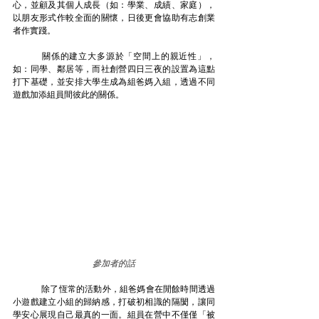
心，並顧及其個人成長（如：學業、成績、家庭），
以朋友形式作較全面的關懷，日後更會協助有志創業
者作實踐。
	關係的建立大多源於「空間上的親近性」，
如：同學、鄰居等，而社創營四日三夜的設置為這點
打下基礎，並安排大學生成為組爸媽入組，透過不同
遊戲加添組員間彼此的關係。
參加者的話
除了恆常的活動外，組爸媽會在閒餘時間透過
小遊戲建立小組的歸納感，打破初相識的隔閡，讓同
學安心展現自己最真的一面。組員在營中不僅僅「被