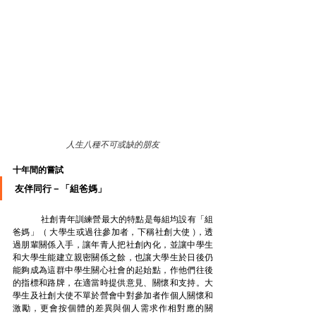
人生八種不可或缺的朋友
十年間的嘗試
友伴同行－「組爸媽」
	社創青年訓練營最大的特點是每組均設有「組
爸媽」（ 大學生或過往參加者，下稱社創大使 )，透
過朋輩關係入手，讓年青人把社創內化，並讓中學生
和大學生能建立親密關係之餘，也讓大學生於日後仍
能夠成為這群中學生關心社會的起始點，作他們往後
的指標和路牌，在適當時提供意見、關懷和支持。大
學生及社創大使不單於營會中對參加者作個人關懷和
激勵，更會按個體的差異與個人需求作相對應的關