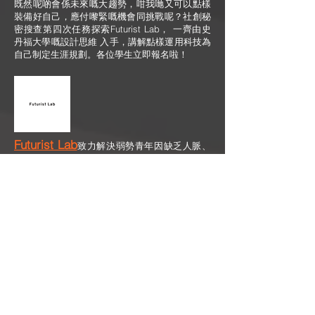
既然呢啲會係未來嘅大趨勢，咁我哋又可以點樣
裝備好自己，應付嚟緊嘅機會同挑戰呢？社創秘
密搜查第四次任務探索Futurist Lab， 一齊由史
丹福大學嘅設計思維 入手，講解點樣運用科技為
自己制定生涯規劃。各位學生
立即報名啦！
Futurist Lab
致力解決弱勢青年因缺乏人脈、
機會與經驗，而導致就業貧窮的問題。透過商、
社、民的跨界別協作，為弱勢青年提供具頂尖商
界質素的一站式及個人化就業支援及培訓服務，
教導青年建立及擴展人脈及社會資本，並了解未
來工作生涯發展，開拓未來就業模式。
暫告一段落－​
敬請期待下期秘密搜查官
٩(^ᴗ^)۶