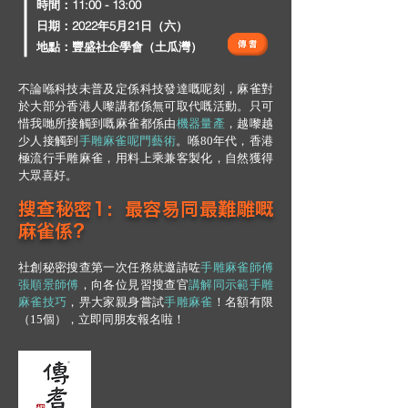
​時間：11:00 - 13:00
日期：2022年5月21日（六）
地點：豐盛社企學會（土瓜灣）
不論喺科技未普及定係科技發達嘅呢刻，麻雀對
於大部分香港人嚟講都係無可取代嘅活動。只可
惜我哋所接觸到嘅麻雀都係由
機器量產
，越嚟越
少人接觸到
手雕麻雀呢門藝術
。喺80年代，香港
極流行手雕麻雀，用料上乘兼客製化，自然獲得
大眾喜好。
搜查秘密1：最容易同最難雕嘅
麻雀係？
社創秘密搜查第一次任務就邀請咗
手雕麻雀師傅
張順景師傅
，向各位見習搜查官
講解同示範手雕
麻雀技巧
，畀大家親身嘗試
手雕麻雀
！名額有限
（15個），立即同朋友報名啦！