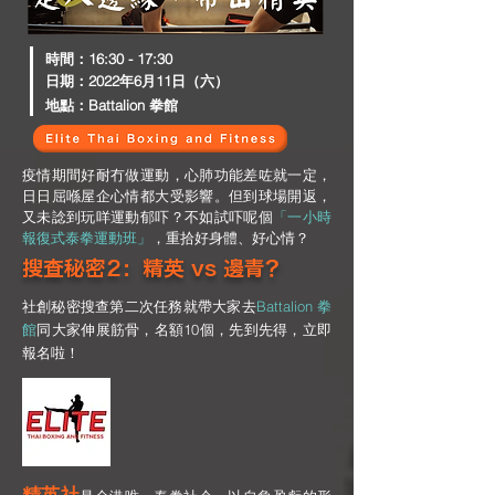
​時間：16:30 - 17:30
日期：2022年6月11日（六）
地點：Battalion 拳館
疫情期間好耐冇做運動，心肺功能差咗就一定，
日日屈喺屋企心情都大受影響。但到球場開返，
又未諗到玩咩運動郁吓？不如試吓呢個
「一小時
報復式泰拳運動班」
，重拾好身體、好心情？
搜查秘密2：精英 vs 邊青？
社創秘密搜查第二次任務就帶大家去
Battalion 拳
館
同大家伸展筋骨，名額10個，先到先得，立即
報名啦！
精英社