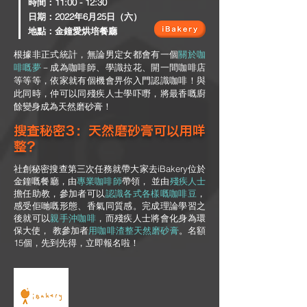
​時間：11:00 - 12:30
日期：2022年6月25日（六）
地點：金鐘愛烘培餐廳
根據非正式統計，無論男定女都會有一個
關於咖
啡嘅夢
－成為咖啡師、學識拉花、開一間咖啡店
等等等，依家就有個機會畀你入門認識咖啡！與
此同時，仲可以同殘疾人士學吓嘢，將最香嘅廚
餘變身成為天然磨砂膏！
搜查秘密3：天然磨砂膏可以用咩
整？
社創秘密搜查第三次任務就帶大家去iBakery位於
金鐘嘅餐廳，
由
專業咖啡師
帶領， 並由
殘疾人士
擔任助教，
參加者可以
認識各式各樣嘅咖啡豆
，
感受佢哋嘅形態、香氣同質感。
完成理論學習之
後就可以
親手沖咖啡
，而
殘疾人士將會化身為環
保大使， 教參加者
用咖啡渣整天然磨砂膏
。
名額
15個，先到先得，立即報名啦！