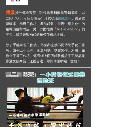
傳耆
揉合傳統智慧、現代元素和數碼營銷策略，以
O2O（Online to Offline）形式弘揚
傳統文化
。透過媒
體報導、舉辦工作坊、產品銷售，呈現中華文化中的
精神價值和內涵﹔另一方面推廣「Active Ageing」的
平台，締造連繫兩代的橋樑並傳承手藝。
​除了手雕麻雀工作坊，傳耆亦提供不同傳統手藝工作
坊，如手工小巴牌、圖章雕刻、糖畫製作、木雕、麵
粉公仔等工作坊。傳耆網上商店銷售傳統手工藝品及
香港文創商品，送禮首選，即到
傳耆網站
一覽啦！
第二個搜查：
一小時報復式泰拳
運動班