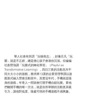
華人社會有所謂「玩物喪志」，好像旦凡「玩
樂」就是不正經，總是擔心孩子會過份沉溺。但偏偏
社創營強調「玩樂式的轉化學習」（Playful as 
Transformative Learning），四日三夜的活動充斥不
同大大小小的遊戲，務求將13課的企業管理學課以遊
戲形式融入營會活動當中。其實這年代，手機就是隨
身的遊戲，年青人一悶就會打開手機自顧玩樂。要他
們離開手機的唯一方法，就是你所舉辦的活動更具吸
引力，讓他對低度、隨處可得的手機遊戲不感興趣。 