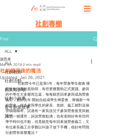
社創專欄
Post
ALL
謝思熹
ALL
Mar 25, 2019
2 min read
社創營背後的魔法
社創教師
Updated:
Jan 26, 2021
社創活動
社創營今年已是第5年，每年營會學生都會 構
思社創方案扶貧助弱，有些更獲贊助正式實踐。參與
創業知多啲
的中學生大多樂而忘返，每每願意回來參與成為營會
社創小故事
義工，更於去年 開始自組成學生籌委會，籌備新一年
的營會。很多參與學生的家長、老師、義工都對這個
青年創業故事
營嘖嘖稱奇。試過有一家長說兒子參加營會後竟與她
其他
傾了一個通宵，訴說營會點滴；也有老師好奇有些同
學平時叫也不動，但竟願意每年回來做營會義工；又
有位家長義工分享難以叫孩子放下手機，很好奇問我
社創營有甚麼魔法？ 