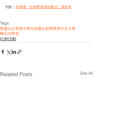
刊於：
經濟通《社創營背後的魔法》謝思熹
Tags:
豐盛社企學會
中學生
快樂
社創營
香港中文大學
轉化式學習
社創活動
See All
Related Posts