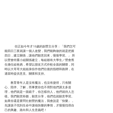
但正如今年才18歲的副營主分享：「我們怎可
能四日三夜就讓一個人改變，我們能夠做的就是把握
四日，建立關係，讓他們願意回來，慢慢學習。」 所
以營會特重小組關係建立，每組都有大學生／營會舊
生擔任組爸媽，希望以朋友方式作較全面的關懷，同
時以大哥哥大姐姐身份作他們往後的指標和路牌，在
適當時提供意見、關懷和支持。 
　　教育青年人是沒有魔法，也沒有捷徑，只有關
心、陪伴、了解，而事實你也不用對他們講太多道
理，他們就是一面鏡子，你怎樣待人，他們就待人怎
樣。我們願意聆聽，願意分享，他們也就願意學習。
如果你還是要問社創營的魔法，我會說是「快樂」，
先讓孩子找到生命中讓他快樂的事情，才慢慢找尋自
己的興趣、路向和人生意義吧！