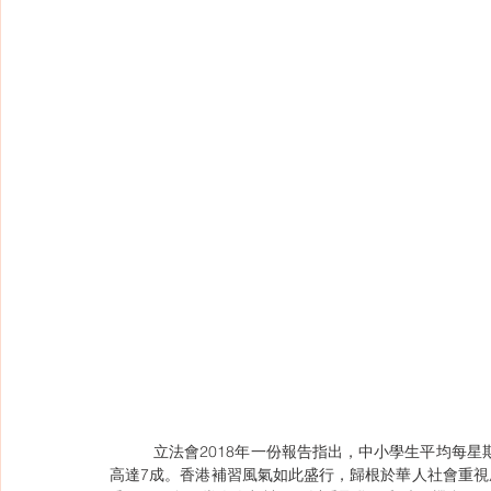
	立法會2018年一份報告指出，中小學生平均每星期的私人補習時間為4.9小時，更有調查發現，中六學生補習比率
高達7成。香港補習風氣如此盛行，歸根於華人社會重