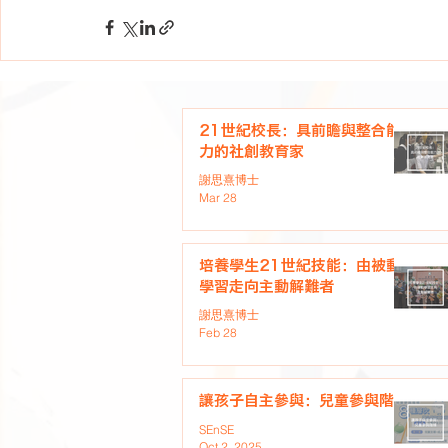
21世紀校長：具前瞻與整合能
力的社創教育家
謝思熹博士
Mar 28
培養學生21世紀技能：由被動
學習走向主動解難者
謝思熹博士
Feb 28
讓孩子自主參與：兒童參與階梯
SEnSE
Oct 2, 2025