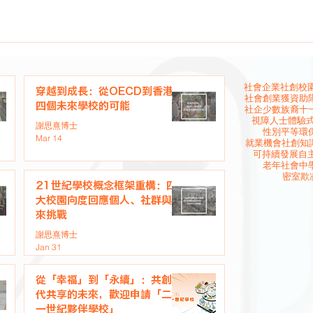
社會企業
社創校園
穿越到成長：從OECD到香港
社會創業
獲資助
四個未來學校的可能
社企
少數族裔
十
視障人士
體驗
謝思熹博士
性別平等
環
Mar 14
就業機會
社創知
可持續發展
自
老年社會
中
密室欺
21世紀學校概念框架重構：四
大校園向度回應個人、社群與未
來挑戰
謝思熹博士
Jan 31
從「幸福」到「永續」：共創世
代共享的未來，歡迎申請「二十
一世紀夥伴學校」