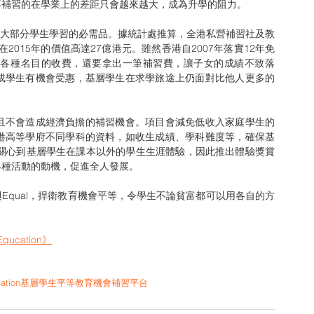
不補習的在學業上的差距只會越來越大，成為升學的阻力。
2015年的價值高達27億港元。雖然香港自2007年落實12年免
等各種名目的收費，還要拿出一筆補習費，讓子女的成績不致落
成學生有機會受惠，基層學生在求學旅途上仍面對比他人更多的
素且不會造成經濟負擔的補習機會。項目會減免低收入家庭學生的
港高等學府不同學科的資料，如收生成績、學科難度等，確保基
n 還關心到基層學生在課本以外的學生生涯體驗，因此推出體驗獎賞
各種活動的動機，促進全人發展。
ucation》
tion
基層學生
平等教育機會
補習平台