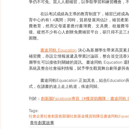
爭仍不可免。當人人都補習，以爭取學習和練習機會，
	在以考試成績為主導的教育制度下，補習已經成為大部分學生學習的必需品。據統計處推算，全港私營補習社及教
育中心約有1.4萬間；同時，貿易發展局估計，補習產業在
費教育，然而父母還要應付書簿費、文具費、校服費
後。縱然不少有心人創辦免費補習平台，卻只得不足三
困難。
書途同軌 Equcation
 決心為基層學生帶來高質
補習費，亦設立情報速遞及學業討論區，整合並交流香
層學生可以接收到關鍵的資訊。書途同軌 Equcatio
系統及整合社會福利情報，賦予學生觀賞舞台劇等參與
	書途同軌Equacation 正如其名，結合Education與Equal，捍衛教育機會平等，令學生不論貧富都可以用各自的方
式，在讀書的途上走上軌道，殊途同歸。
刊於：
創新園Facebook專頁《#獲資助團隊 – 書途同軌 Eq
Tags:
社會企業
社會創新
創新園
社創基金
獲資助隊伍
書途同軌Equaca
青年創業故事