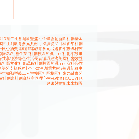
10週年
社會創新
豐盛社企學會
創新園
社創基金
隊伍
社創教育
多元共融
可持續發展目標
青年社創
一良心消費運動
情緒教育
多元出路
青年
數碼科技
式學習
#社會企業
#社創校園知識Time
社創小故事
保
共享經濟
綠色生活
長者
循環經濟
英國
社會效益
識
社區文化
社創課程
社創校園知識time
商社合作
主學習
幸福感
#社企小故事
創業
共融
#每週新鮮事
學生
知識型義工
幸福校園
社區校園
社會共融
實習
凌
社創家
社創實驗室
同理心
生死教育
HOBBYHK
健康與福祉
未來校園