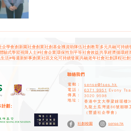
社企學會
創新園
社會創業
社創基金
獲資助隊伍
社創教育
多元共融
可持續
體驗式學習
視障人士
#社會企業
環保
性別平等
社會效益
共享經濟
循環經
色生活
#每週新鮮事
創業
社區文化
可持續發展
共融
老年社會
社創課程
社創
聯絡我們
sense@fses.hk
電郵：
​電話：
6371 9951
Evony Ts
​傳真：
​3020 9598
地址：
香港中文大學梁銶琚樓3
本計劃：
九龍土瓜灣道86號順聯
（豐盛社企學會）
sense.hk
社創校園