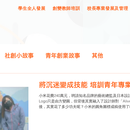
學生全人發展
創變教師培訓
校長專業發展及管理
社創小故事
青年創業故事
其他
將沉迷變成技能 培訓青年專
小米花費240萬元，聘請知名品牌的藝術總監及日本
Logo只是由方變圓，但背後其實融入了設計師對「Al
後，其實花了多少功夫呢？小米的圓角圖標成稿使用了N