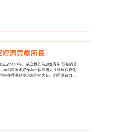
培育年輕領袖 為太空經濟貢獻所長
創立於2021年。成立目的為加速青年 領袖的發
，而創星匯正好作為一個加速人才發展和孵化
同時在香港點燃這蛻變的火花。創星匯致力建
平台得到更多機會，為地球村出一分力，在國
諮詢、太空STEAM教育、企業支援、創新創