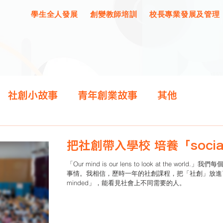
學生全人發展
創變教師培訓
校長專業發展及管理
社創小故事
青年創業故事
其他
把社創帶入學校 培養「socia
「Our mind is our lens to look at the 
事情。我相信，歷時一年的社創課程，把「社創」放進了學
minded」，能看見社會上不同需要的人。