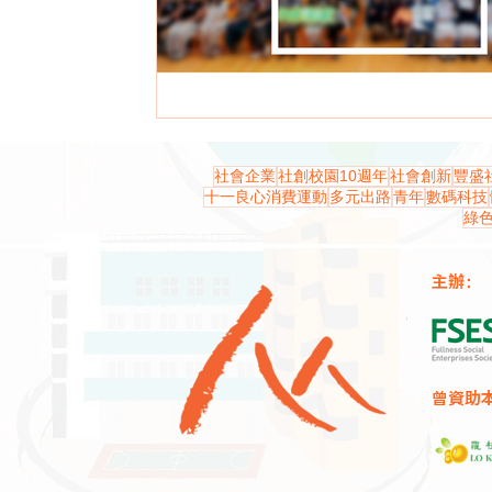
社會企業
社創校園10週年
社會創新
豐盛
十一良心消費運動
多元出路
青年
數碼科技
綠
主辦：
曾資助