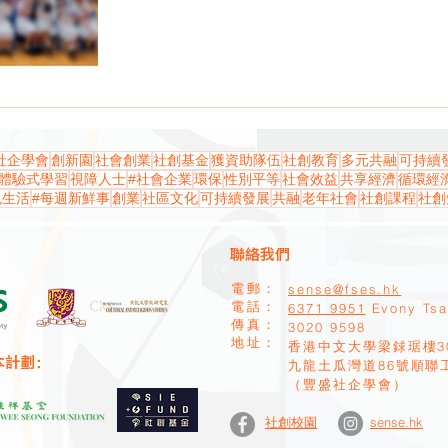
社企學會
創新園
社會創業
社創基金
獲資助隊伍
社創教育
多元共融
可持續
體驗式學習
視障人士
#社會企業
環保
性別平等
社會效益
共享經濟
循環經
色生活
#每週新鮮事
創業
社區文化
可持續發展
共融
老年社會
社創課程
社創
聯絡我們
sense@fses.hk
電郵：
​電話：
6371 9951
Evony Ts
​傳真：
​3020 9598
地址：
香港中文大學梁銶琚樓3
本計劃：
九龍土瓜灣道86號順聯
（豐盛社企學會）
sense.hk
社創校園