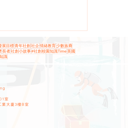
發展目標
青年社創
社企
情緒教育
少數族裔
濟
長者
社創小故事
#社創校園知識Time
英國
知識
ang
01室
工業大廈3樓B室