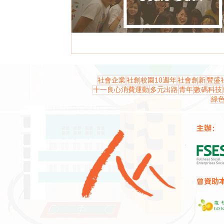
社會企業
社創校園10週年
社會創新
豐盛
十一良心消費運動
多元出路
青年
數碼科技
綠
主辦：
曾資助