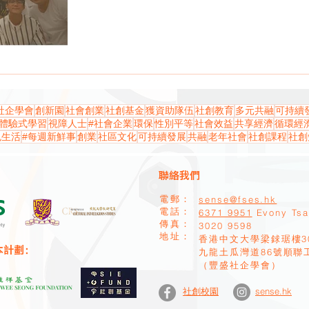
社企學會
創新園
社會創業
社創基金
獲資助隊伍
社創教育
多元共融
可持續
體驗式學習
視障人士
#社會企業
環保
性別平等
社會效益
共享經濟
循環經
色生活
#每週新鮮事
創業
社區文化
可持續發展
共融
老年社會
社創課程
社創
聯絡我們
sense@fses.hk
電郵：
​電話：
6371 9951
Evony Ts
​傳真：
​3020 9598
地址：
香港中文大學梁銶琚樓3
本計劃：
九龍土瓜灣道86號順聯
（豐盛社企學會）
sense.hk
社創校園