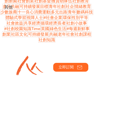
創新園
社會創業
社創基金
獲資助隊伍
社創教育
多元共融
可持續發展目標
青年社創
社企
情緒教育
其他
少數族裔
十一良心消費運動
多元出路
青年
數碼科技
體驗式學習
視障人士
#社會企業
環保
性別平等
社會效益
共享經濟
循環經濟
長者
社創小故事
#社創校園知識Time
英國
綠色生活
#每週新鮮事
創業
社區文化
可持續發展
共融
老年社會
社創課程
社創知識
立即訂閱
主辦：
曾資助本計劃：
聯絡我們
電郵：
sense@fses.hk
​電話：
6371 9951
Evony Tsang