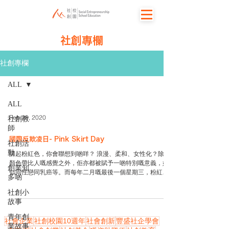
社創專欄
社創專欄
ALL
ALL
Feb 29, 2020
社創教
師
國際反欺凌日- Pink Skirt Day
社創活
動
講起粉紅色，你會聯想到啲咩？ 浪漫、柔和、女性化？除咗
顏色帶比人嘅感覺之外，佢亦都被賦予一啲特別嘅意義，好
創業知
似同性戀同乳癌等。而每年二月嘅最後一個星期三，粉紅色
多啲
更加係國際反欺凌日嘅代表顏色。 國際反欺凌日 (Pink Skirt
Day)...
社創小
故事
青年創
社會企業
社創校園10週年
社會創新
豐盛社企學會
業故事