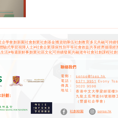
社企學會
創新園
社會創業
社創基金
獲資助隊伍
社創教育
多元共融
可持續
體驗式學習
視障人士
#社會企業
環保
性別平等
社會效益
共享經濟
循環經
色生活
#每週新鮮事
創業
社區文化
可持續發展
共融
老年社會
社創課程
社創
聯絡我們
sense@fses.hk
電郵：
​電話：
6371 9951
Evony Ts
​傳真：
​3020 9598
地址：
香港中文大學梁銶琚樓3
本計劃：
九龍土瓜灣道86號順聯
（豐盛社企學會）
sense.hk
社創校園