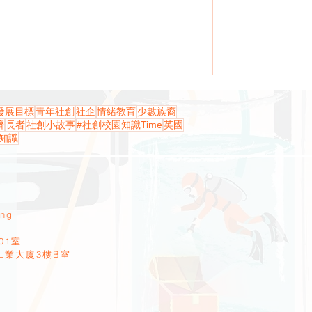
發展目標
青年社創
社企
情緒教育
少數族裔
濟
長者
社創小故事
#社創校園知識Time
英國
知識
ang
01室
工業大廈3樓B室