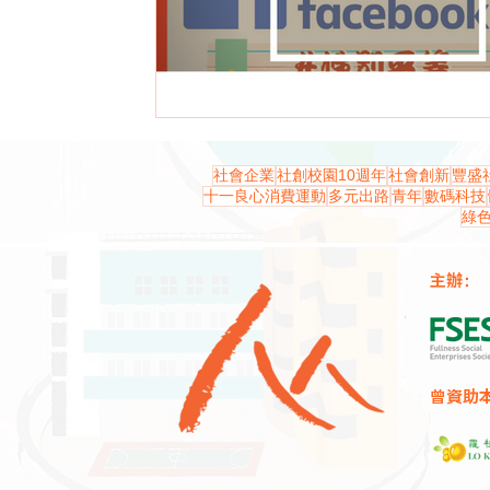
社會企業
社創校園10週年
社會創新
豐盛
十一良心消費運動
多元出路
青年
數碼科技
綠
主辦：
曾資助