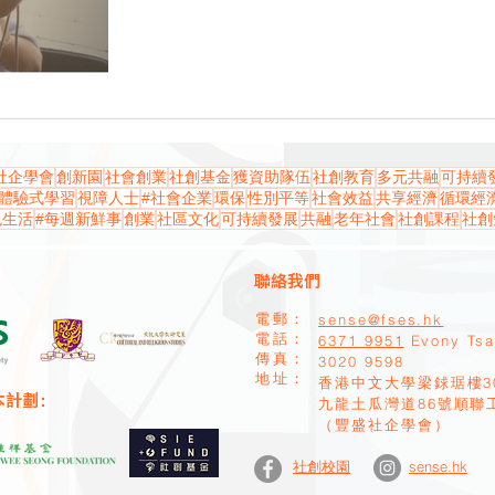
社企學會
創新園
社會創業
社創基金
獲資助隊伍
社創教育
多元共融
可持續
體驗式學習
視障人士
#社會企業
環保
性別平等
社會效益
共享經濟
循環經
色生活
#每週新鮮事
創業
社區文化
可持續發展
共融
老年社會
社創課程
社創
聯絡我們
sense@fses.hk
電郵：
​電話：
6371 9951
Evony Ts
​傳真：
​3020 9598
地址：
香港中文大學梁銶琚樓3
本計劃：
九龍土瓜灣道86號順聯
（豐盛社企學會）
sense.hk
社創校園