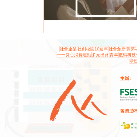
社會企業
社創校園10週年
社會創新
豐盛
十一良心消費運動
多元出路
青年
數碼科技
綠
主辦：
曾資助