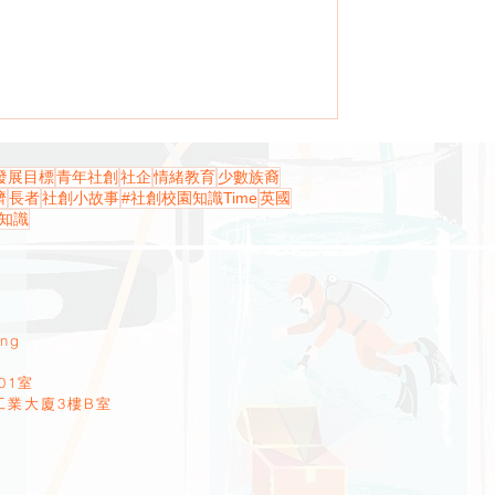
發展目標
青年社創
社企
情緒教育
少數族裔
濟
長者
社創小故事
#社創校園知識Time
英國
知識
ang
01室
工業大廈3樓B室