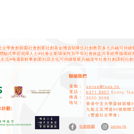
社企學會
創新園
社會創業
社創基金
獲資助隊伍
社創教育
多元共融
可持續
體驗式學習
視障人士
#社會企業
環保
性別平等
社會效益
共享經濟
循環經
色生活
#每週新鮮事
創業
社區文化
可持續發展
共融
老年社會
社創課程
社創
聯絡我們
sense@fses.hk
電郵：
​電話：
6371 9951
Evony Ts
​傳真：
​3020 9598
地址：
香港中文大學梁銶琚樓3
本計劃：
九龍土瓜灣道86號順聯
（豐盛社企學會）
sense.hk
社創校園