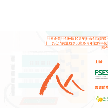
社會企業
社創校園10週年
社會創新
豐盛
十一良心消費運動
多元出路
青年
數碼科技
綠
主辦：
曾資助