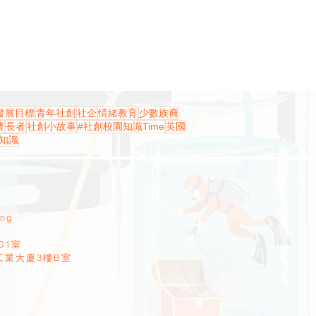
發展目標
青年社創
社企
情緒教育
少數族裔
濟
長者
社創小故事
#社創校園知識Time
英國
知識
ang
01室
工業大廈3樓B室