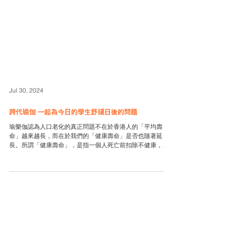
Jul 30, 2024
跨代瑜伽 一起為今日的學生舒緩日後的問題
瑜樂伽認為人口老化的真正問題不在於香港人的「平均壽
命」越來越長，而在於我們的「健康壽命」是否也隨著延
長。所謂「健康壽命」，是指一個人死亡前扣除不健康，需
要仰賴他人照顧的年數後的實際的壽命。人口老化問題的嚴
重性，其實是取決於「健康壽命」多於「平均壽命」。