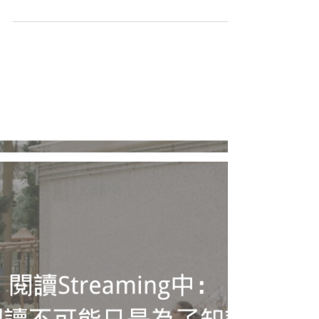
Jul 30, 2024
廚餘不是垃圾 化解堆填區危機
「魚菜共生（Aquaponics）」是一套模仿自然生態系統的食
物生產系統。它轉化及循環養份，以低投入、低污染的環保
方式產出蔬菜及食用魚類。「廚餘種菇」利用在魚菜共生所
生產的剩菜，配合在校內收集廚餘，咖啡渣等，用作於栽培
安全的可食用菇菌。