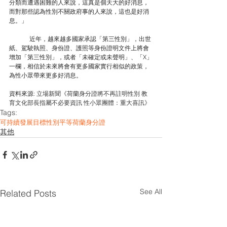
分類而遭遇困難的人來說，這真是個天大的好消息，
而對那些認為性別不關政府事的人來說，這也是好消
息。」
近年，越來越多國家承認「第三性別」，出世
紙、駕駛執照、身份證、護照等身份證明文件上將會
增加「第三性別」，或者「未確定或未聲明」、「X」
一欄，相信於未來將會有更多國家實行相似的政策，
為性小眾帶來更多好消息。
資料來源: 
立場新聞《荷蘭身分證將不再註明性別 教
育文化部長指屬不必要資訊 性小眾團體：重大喜訊》
Tags:
可持續發展目標
性別平等
荷蘭
身分證
其他
See All
Related Posts