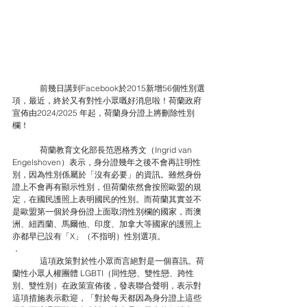
前幾日講到Facebook於2015新增56個性別選
項，最近，終於又有對性小眾嘅好消息啦！荷蘭政府
宣佈由2024/2025 年起，荷蘭身分證上將刪除性別
欄！
荷蘭教育文化部長范恩格秀文（Ingrid van 
Engelshoven）表示，身分證幾年之後不會再註明性
別，因為性別係屬於「沒有必要」的資訊。雖然身份
證上不會再有顯示性別，但荷蘭依然會按照歐盟的規
定，在國民護照上表明國民的性別。而荷蘭其實並不
是歐盟第一個於身份證上面取消性別欄的國家，而澳
洲、紐西蘭、馬爾他、印度、加拿大等國家的護照上
亦都早已設有「X」（不指明）性別選項。
．
這項政策對於性小眾而言絕對是一個喜訊。荷
蘭性小眾人權團體 LGBTI（同性戀、雙性戀、跨性
別、雙性別）在政策宣佈後，發表聯合聲明，表示對
這項措施表示歡迎，「對於每天都因為身分證上這些