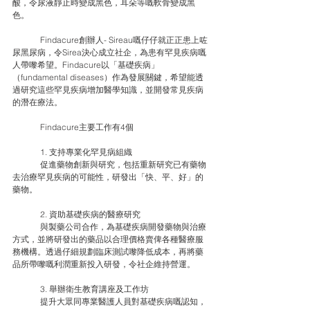
酸，令尿液靜止時變成黑色，耳朵等嘅軟骨變成黑
色。
	Findacure創辦人- Sireau嘅仔仔就正正患上咗
尿黑尿病，令Sirea決心成立社企，為患有罕見疾病嘅
人帶嚟希望。Findacure以「基礎疾病」
（fundamental diseases）作為發展關鍵，希望能透
過研究這些罕見疾病增加醫學知識，並開發常見疾病
的潛在療法。
	Findacure主要工作有4個
	1. 支持專業化罕見病組織
	促進藥物創新與研究，包括重新研究已有藥物
去治療罕見疾病的可能性，研發出「快、平、好」的
藥物。
	2. 資助基礎疾病的醫療研究
	與製藥公司合作，為基礎疾病開發藥物與治療
方式，並將研發出的藥品以合理價格賣俾各種醫療服
務機構。透過仔細規劃臨床測試嚟降低成本，再將藥
品所帶嚟嘅利潤重新投入研發，令社企維持營運。
	3. 舉辦衛生教育講座及工作坊
	提升大眾同專業醫護人員對基礎疾病嘅認知，