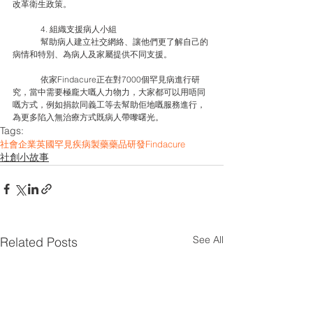
改革衛生政策。
	4. 組織支援病人小組
	幫助病人建立社交網絡、讓他們更了解自己的
病情和特別、為病人及家屬提供不同支援。
	依家Findacure正在對7000個罕見病進行研
究，當中需要極龐大嘅人力物力，大家都可以用唔同
嘅方式，例如捐款同義工等去幫助佢地嘅服務進行，
為更多陷入無治療方式既病人帶嚟曙光。
Tags:
社會企業
英國
罕見疾病
製藥
藥品研發
Findacure
社創小故事
See All
Related Posts