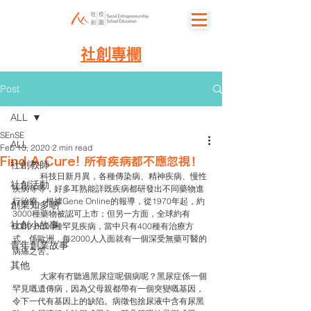
社創專欄
Post
ALL
SEnSE
ALL
Feb 10, 2020
2 min read
Find A Cure! 所有疾病都不應忽視！
社創教師
	科技日新月異，各種傳染病、精神疾病、慢性
社創活動
疾病等等，好多耳熟能詳既疾病都研發出不同藥物進
行治療。根據Gene Online的報導，從1970年起，約
創業知多啲
3000種藥物被認可上市；但另一方面，全球約有
社創小故事
6000-8000種罕見疾病，當中只有400種有治療方
式，係歐洲，每2000人入面就有一個深受無藥可醫的
青年創業故事
病痛之苦。
其他
	大家有冇聽過黑尿症呢個病呢？黑尿症係一個
罕見嘅遺傳病，因為父母親都帶有一個突變嘅基因，
令下一代有基因上的缺陷。病徵包捨尿液中含有尿黑