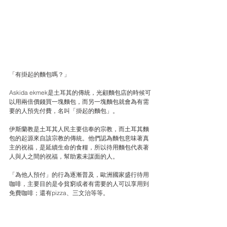
「有掛起的麵包嗎？」
Askida ekmek是土耳其的傳統，光顧麵包店的時候可
以用兩倍價錢買一塊麵包，而另一塊麵包就會為有需
要的人預先付費，名叫「掛起的麵包」。
伊斯蘭教是土耳其人民主要信奉的宗教，而土耳其麵
包的起源來自該宗教的傳統。他們認為麵包意味著真
主的祝福，是延續生命的食糧，所以待用麵包代表著
人與人之間的祝福，幫助素未謀面的人。
「為他人預付」的行為逐漸普及，歐洲國家盛行待用
咖啡，主要目的是令貧窮或者有需要的人可以享用到
免費咖啡；還有pizza、三文治等等。