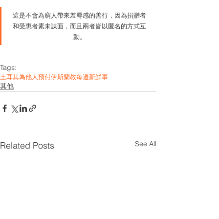
這是不會為窮人帶來羞辱感的善行，因為捐贈者
和受惠者素未謀面，而且兩者皆以匿名的方式互
動。
Tags:
土耳其
為他人預付
伊斯蘭教
每週新鮮事
其他
See All
Related Posts