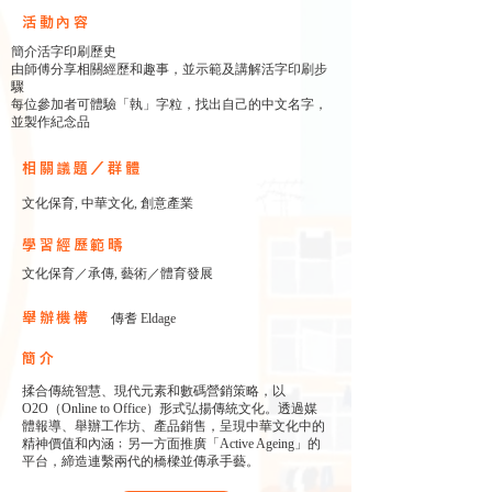
​活動內容
簡介活字印刷歷史
由師傅分享相關經歷和趣事，並示範及講解活字印刷步
驟
每位參加者可體驗「執」字粒，找出自己的中文名字，
並製作紀念品
相關議題／群體
文化保育, 中華文化, 創意產業
學習經歷範疇
文化保育／承傳, 藝術／體育發展
舉辦機構
傳耆 Eldage
簡介
揉合傳統智慧、現代元素和數碼營銷策略，以
O2O（Online to Office）形式弘揚傳統文化。透過媒
體報導、舉辦工作坊、產品銷售，呈現中華文化中的
精神價值和內涵﹔另一方面推廣「Active Ageing」的
平台，締造連繫兩代的橋樑並傳承手藝。