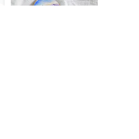
環保再生木手繪工作坊
了解環保再生木，學習木工的基本技巧和知識
認識木用顏料索色和木上手繪的技巧
利用已升級再造的年輪木，配上木材獨有的紋
路，設計出年輪木畫
活動介紹
立即訂閱