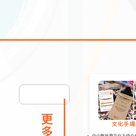
文化手繩
由少數族裔文化大使介