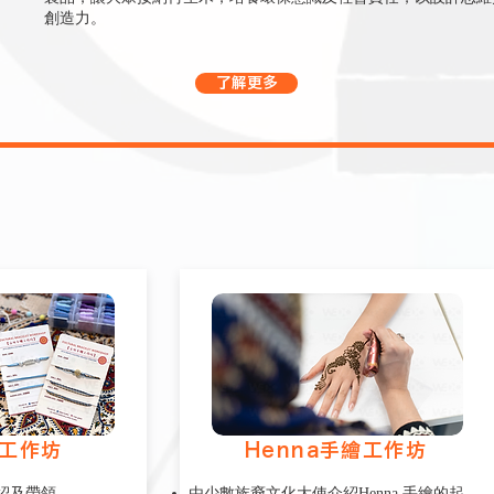
創造力。
了解更多
工作坊
Henna手繪工作坊
紹及帶領
由少數族裔文化大使介紹Henna 手繪的起