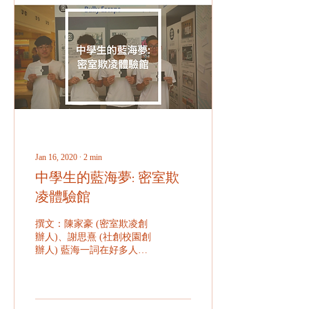
Jan 16, 2020
∙
2
min
中學生的藍海夢: 密室欺
凌體驗館
撰文：陳家豪 (密室欺凌創
辦人)、謝思熹 (社創校園創
辦人) 藍海一詞在好多人心
目中的認知是創業或者是開
拓一個全新未被開發的商
機，特別是開拓常人眼中認
為遙不可及的新商機。起初