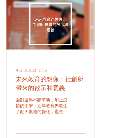
Aug 15, 2022
∙
2
min
未來教育的想像：社創所
帶來的啟示和意義
面對世界不斷革新，加上疫
情的衝擊，近年教育界發生
了翻天覆地的變化，也走進
新常態。為此，社創校園聯
同各界舉辦《二十一世紀教
育研討會──未來學校的想
像：創新與傳承》，讓政、