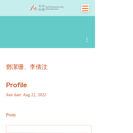
More actions
鄧潔珊、李倩汶
Profile
Join date: Aug 22, 2022
Posts