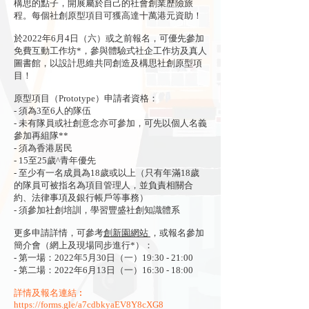
構思的點子，開展屬於自己的社會創業歷險旅
程。每個社創原型項目可獲高達十萬港元資助！
於2022年6月4日（六）或之前報名，可優先參加
免費互動工作坊*，參與體驗式社企工作坊及真人
圖書館，以設計思維共同創造及構思社創原型項
目！
原型項目（Prototype）申請者資格：
- 須為3至6人的隊伍
- 未有隊員或社創意念亦可參加，可先以個人名義
參加再組隊**
- 須為香港居民
- 15至25歲^青年優先
- 至少有一名成員為18歲或以上（只有年滿18歲
的隊員可被指名為項目管理人，並負責相關合
約、法律事項及銀行帳戶等事務）
- 須參加社創培訓，學習豐盛社創知識體系
更多申請詳情，可參考
創新園網站
，或報名參加
簡介會（網上及現場同步進行*）：
- 第一場：2022年5月30日（一）19:30 - 21:00
- 第二場：2022年6月13日（一）16:30 - 18:00
詳情及報名連結︰
https://forms.gle/a7cdbkyaEV8Y8cXG8