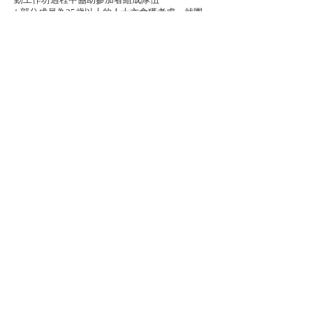
^ 部分成員為25歲以上的人士亦會獲考慮，就團
隊成員組成方面如有疑問或其他需要，請聯絡︰
if@fses.hk
# 參加隊伍於「社創知識培訓」的出席率必須達
到八成，方可進入初步審核
＠ 所有參加隊伍必須出席初步審核，實際演說時
間將另行個別通知隊伍
立即訂閱
主辦：
曾資助本計劃：
聯絡我們
電郵：
sense@fses.hk
​電話：
6371 9951
Evony Tsang
​傳真：