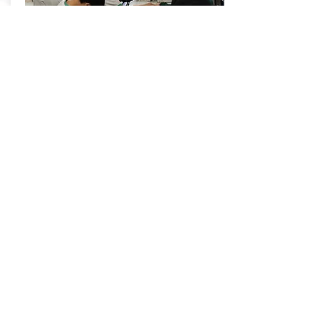
乾花花藝工作坊
以「開花」為主題，藉花藝重拾社交、打開話題
由基層婦女教授製作乾花花藝品，如花環、小藤
籃
通過創作以調節身心、培養美感，建立源頭減廢
及回收習慣
活動介紹
立即訂閱