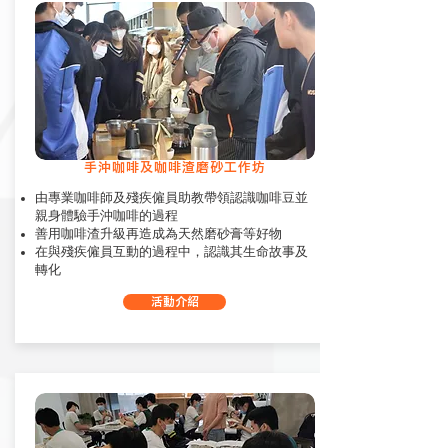
手沖咖啡及咖啡渣磨砂工作坊
由專業咖啡師及殘疾僱員助教帶領認識咖啡豆並
親身體驗手沖咖啡的過程
善用咖啡渣升級再造成為天然磨砂膏等好物
在與殘疾僱員互動的過程中，認識其生命故事及
轉化
活動介紹