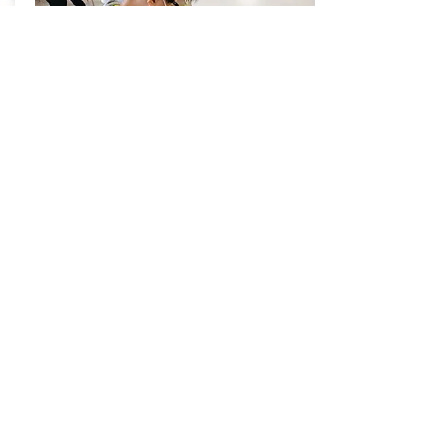
跨代溝通體驗坊—室內關卡
設置室內關卡，穿上「高齡體驗衣」 進行衣食住
行任務
包括視覺、手部肌肉、彎腰等體驗，淺層體驗長
者的日常困難
活動介紹
立即訂閱