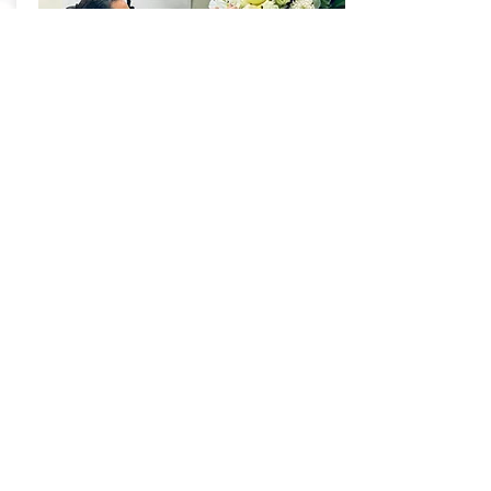
禮儀師的一天
由殯葬禮儀師分享行業資訊、生死教育及生命故
事
鼓勵參加者尋找⼈⽣⽅向和重要價值，感恩⽣命
中受到的恩澤
活動介紹
立即訂閱