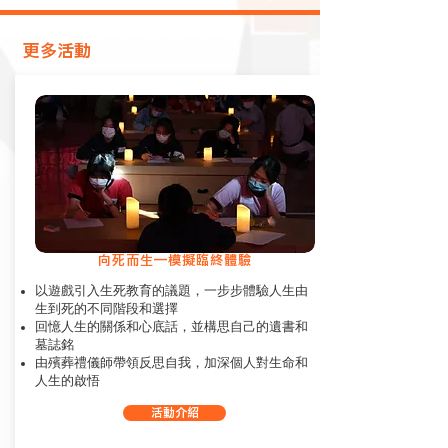
​更多活動
向死而生—模擬臨終體驗
以遊戲引入生死教育的議題，一步步體驗人生由
生到死的不同階段和選擇
回憶人生的關係和心底話，並構思自己的遺書和
墓誌銘
由殯葬禮儀師帶領反思自我，加深個人對生命和
人生的啟悟
活動介紹