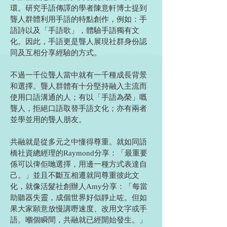
環。研究手語傳譯的學者陳意軒博士提到
聾人群體利用手語的特點創作，例如：手
語詩以及「手語歌」，體驗手語獨有文
化。因此，手語更是聾人展現社群身份認
同及互相分享經驗的方式。
不過一千位聾人當中就有一千種成長背景
和選擇。聾人群體有十分堅持融入主流而
使用口語溝通的人；有以「手語為榮」嘅
聾人，拒絕口語取替手語文化；亦有兩者
並學並用的聾人朋友。
共融就是從多元之中懂得尊重。就如同語
橋社資總經理的Raymond分享：「最重要
係可以俾佢哋選擇，用邊一種方式表達自
己。」並且不斷互相遷就同尊重彼此文
化，就像活髮社創辦人Amy分享：「每當
助聽器失靈，成個世界好似靜止咗。但如
果大家願意放慢講嘢速度、改用文字或手
語。嗰個瞬間，共融就已經開始發生。」