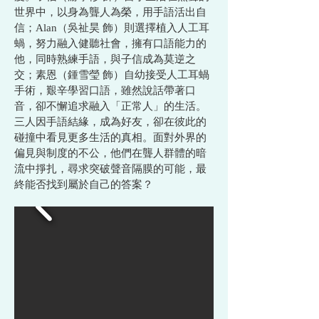
世界中，以身為聾人為榮，用手語活出自
信；Alan（吳祉昊 飾）則選擇植入人工耳
蝸，努力融入健聽社會，擁有口語能力的
他，同時熟練手語，與子信成為莫逆之
交；素恩（鍾雪瑩 飾）自幼接受人工耳蝸
手術，艱辛學習口語，雖然說話帶著口
音，卻不懈追求融入「正常人」的生活。
三人因手語結緣，成為好友，卻在彼此的
碰撞中看見更多生活的真相。面對外界的
偏見與制度的不公，他們在聾人群體的暗
流中掙扎，尋求突破聲音隔膜的可能，最
終能否找到屬於自己的答案？