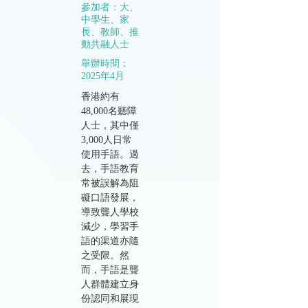
參加者：大、
中學生、家
長、教師、推
動共融人士
舉辦時間：
2025年4月
香港約有
48,000名聽障
人士，其中僅
3,000人日常
使用手語。過
去，手語教育
常被誤解為阻
礙口語發展，
導致聾人學校
減少，學習手
語的渠道亦隨
之受限。然
而，手語是聾
人群體建立身
份認同和展現