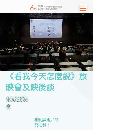
《看我今天怎麼說》放
映會及映後談
電影放映
會
相關議題／弱
勢社群：