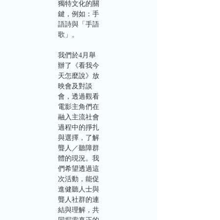
獨特文化的關
鍵，例如：手
語詩與「手語
歌」。
我們於4月舉
辦了《看我今
天怎麼說》放
映會及對談
會，透過觀看
電影主角們在
融入主流社會
過程中的掙扎
與選擇，了解
聾人／聽障群
體的現況。我
們希望透過這
次活動，能促
進健聽人士與
聾人社群的連
結與理解，共