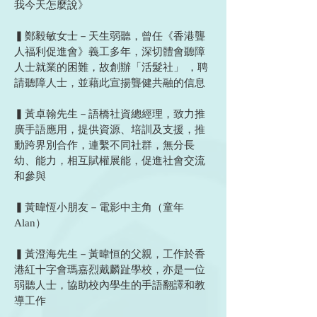
我今天怎麼說》
▍鄭毅敏女士－天生弱聽，曾任《香港聾
人福利促進會》義工多年，深切體會聽障
人士就業的困難，故創辦「活髮社」 ，聘
請聽障人士，並藉此宣揚聾健共融的信息
▍黃卓翰先生－語橋社資總經理，致力推
廣手語應用，提供資源、培訓及支援，推
動跨界別合作，連繫不同社群，無分長
幼、能力，相互賦權展能，促進社會交流
和參與
▍黃暐恆小朋友－電影中主角（童年
Alan）
▍黃澄海先生－黃暐恒的父親，工作於香
港紅十字會瑪嘉烈戴麟趾學校，亦是一位
弱聽人士，協助校內學生的手語翻譯和教
導工作