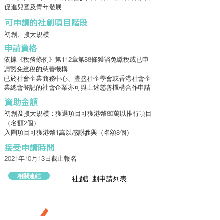
促進兒童及青年發展
​可申請的社創項目階段
初創、擴大規模
申請資格
依據《稅務條例》第112章第88條獲豁免繳稅或已申
請豁免繳稅的慈善機構
已於社會企業商務中心、豐盛社企學會或香港社會企
業總會登記的社會企業亦可與上述慈善機構合作申請
資助金額
初創及擴大規模：獲選項目可獲港幣80萬以推行項目
（名額2個）
入圍項目可獲港幣1萬以感謝參與（名額8個）
接受申請時間
2021年10月13日截止報名
相關連結
社創計劃申請列表