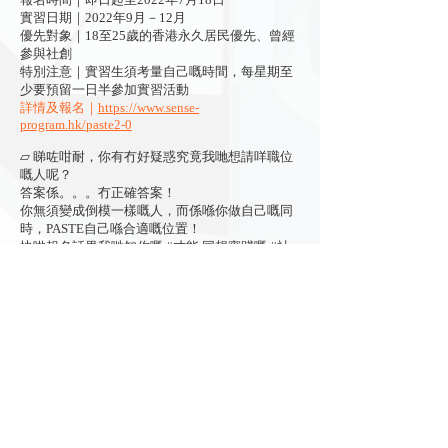
實習日期｜2022年9月－12月
優先對象｜18至25歲的香港永久居民優先、曾經
參與社創
特別注意｜實習生須考量自己嘅時間，每星期至
少要預留一日半參加實習活動
詳情及報名｜
https://www.sense-
program.hk/paste2-0
▱ 睇咗咁耐，你有冇好疑惑究竟我哋想請咩職位
嘅人呢？
答案係。。。冇正確答案！
你無須變成倒模一樣嘅人，而係喺你做自己嘅同
時，PASTE自己喺合適嘅位置！
快啲報名話畀我哋知你嘅 #才能 同想實踐嘅 #社
創點子，同社創家s一齊夾夾佢！
立即訂閱
主辦：