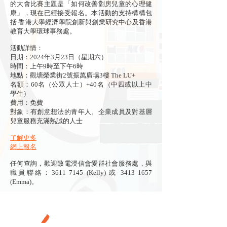
的大會比賽主題是「如何改善劏房兒童的心理健
康」，現在已經接受報名。本活動的支持構構包
括 香港大學經濟學院創新與創業研究中心及香港
教育大學環球事務處。
活動詳情：
日期：2024年3月23日（星期六）
時間：上午9時至下午6時
地點：觀塘榮業街2號振萬廣場3樓 The LU+
名額：60名（公眾人士）+40名（中四或以上中
學生）
費用：免費
對象：有創意想法的青年人、企業成員及對基層
兒童服務充滿熱誠的人士
了解更多
網上報名
任何查詢，歡迎致電浸信會愛群社會服務處，與
職員聯絡：3611 7145 (Kelly) 或
3413 1657
(Emma)。