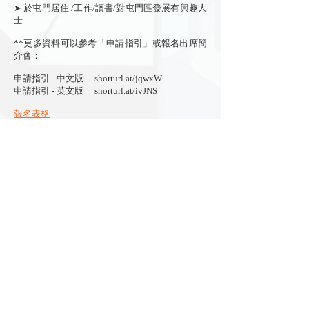
➤ 於屯門居住 /工作/讀書/對屯門區發展有興趣人
士
**更多資料可以參考「申請指引」或報名出席簡
介會：
申請指引 - 中文版 ｜
shorturl.at/jqwxW
申請指引 - 英文版 ｜
shorturl.at/ivJNS
報名表格
立即訂閱
主辦：
曾資助本計劃：
聯絡我們