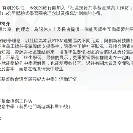
，有別於以往，今次的旅行團加入「社區投資共享基金撰寫工作坊 
1.5公里體驗式學習圈的理念以及撰寫計劃書的心得。
學簡介
源共享」的理念，為退休人士及長者提供一個能與學生互動學習的
」的教學理念，以社區為本及STEM連繫區內不同元素，與創新科技
長者義工擔任長輩導師支援學生，讓學生了解社區狀況，尋找合適素
內知識、資源與社區連結起來，培養學生關懷社區的習慣以及勇於嘗
習，不單是「終生學習」最佳的展示，更重要當兩個群體走在一起時
小就能從協作中學習解難，也能培養軟技巧。過往有關水質及空間監
止於書本，而是在現實情景中發生
華基督教會譚李麗芬紀念中學】活動詳情
享基金撰寫工作坊
念中學（新界屯門新墟新和里10號）
士