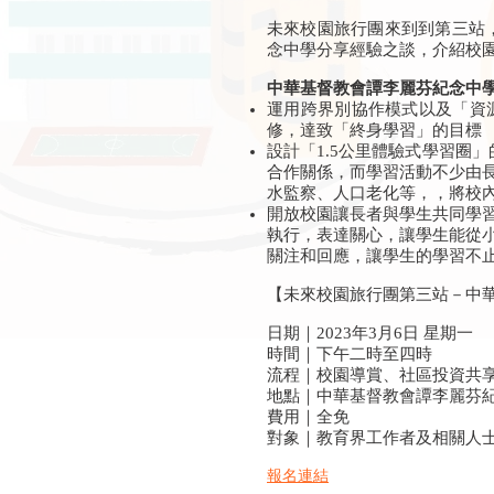
未來校園旅行團來到到第三站
念中學分享經驗之談，介紹校園
中華基督教會譚李麗芬紀念中
運用跨界別協作模式以及「資
修，達致「終身學習」的目標
設計「1.5公里體驗式學習圈
合作關係，而學習活動不少由
水監察、人口老化等，，將校
開放校園讓長者與學生共同學
執行，表達關心，讓學生能從
關注和回應，讓學生的學習不
【未來校園旅行團第三站－中
日期｜2023年3月6日 星期一
時間｜下午二時至四時
流程｜校園導賞、社區投資共
地點｜中華基督教會譚李麗芬紀
費用｜全免
對象｜教育界工作者及相關人
報名連結